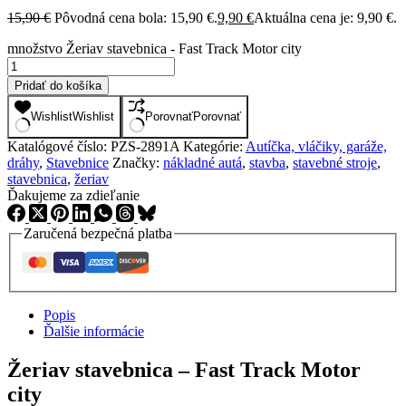
15,90
€
Pôvodná cena bola: 15,90 €.
9,90
€
Aktuálna cena je: 9,90 €.
množstvo Žeriav stavebnica - Fast Track Motor city
Pridať do košíka
Wishlist
Wishlist
Porovnať
Porovnať
Katalógové číslo:
PZS-2891A
Kategórie:
Autíčka, vláčiky, garáže,
dráhy
,
Stavebnice
Značky:
nákladné autá
,
stavba
,
stavebné stroje
,
stavebnica
,
žeriav
Ďakujeme za zdieľanie
Zaručená bezpečná platba
Popis
Ďalšie informácie
Žeriav stavebnica – Fast Track Motor
city