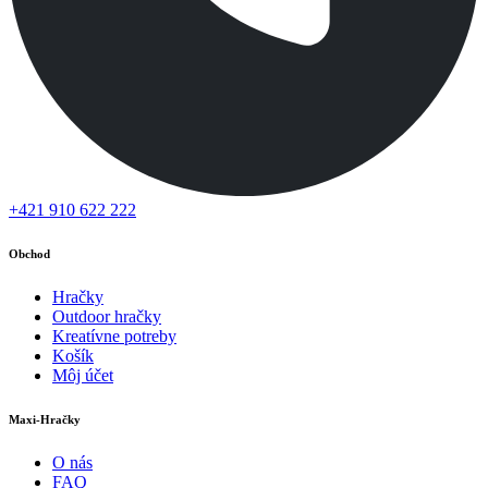
+421 910 622 222
Obchod
Hračky
Outdoor hračky
Kreatívne potreby
Košík
Môj účet
Maxi-Hračky
O nás
FAQ