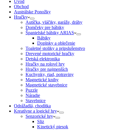
Úvod
Obchod
Austrálske Ponožky
Hračky
Autíčka, vláčiky, garáže, dráhy
Domčeky pre bábiky
Španielské bábiky ARIAS
Bábiky
Doplnky a oblečenie
Toaletné stoliky a pripslušenstvo
Drevené motorické hračky
Detská elektronika
Hračky na rolové hry
Hračky pre najmenších
Kuchynky, riad, potraviny
Magnetické knihy
Magnetické stavebnice
Puzzle
Náradie
Stavebnice
Odrážadlá, chodítka
Kreatívne a logické hry
Senzorické hry
Sliz
Kinetický piesok