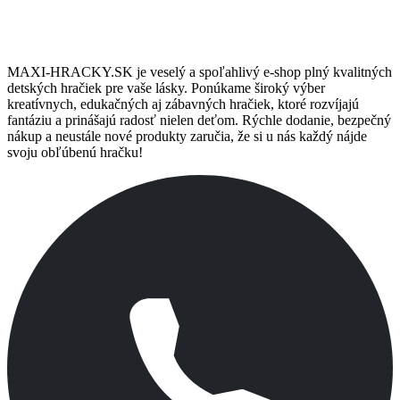
Pre stálych zákazníkov máme pripravené darčeky a zľavy.
MAXI-HRACKY.SK je veselý a spoľahlivý e-shop plný kvalitných
detských hračiek pre vaše lásky. Ponúkame široký výber
kreatívnych, edukačných aj zábavných hračiek, ktoré rozvíjajú
fantáziu a prinášajú radosť nielen deťom. Rýchle dodanie, bezpečný
nákup a neustále nové produkty zaručia, že si u nás každý nájde
svoju obľúbenú hračku!