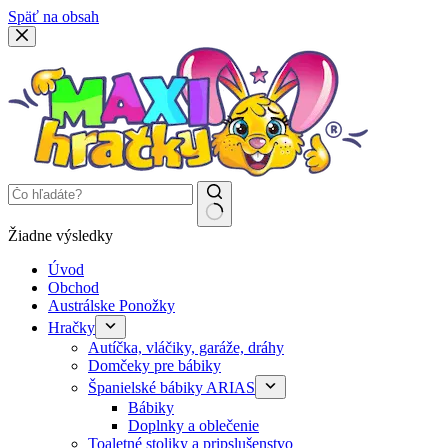
Späť na obsah
Žiadne výsledky
Úvod
Obchod
Austrálske Ponožky
Hračky
Autíčka, vláčiky, garáže, dráhy
Domčeky pre bábiky
Španielské bábiky ARIAS
Bábiky
Doplnky a oblečenie
Toaletné stoliky a pripslušenstvo