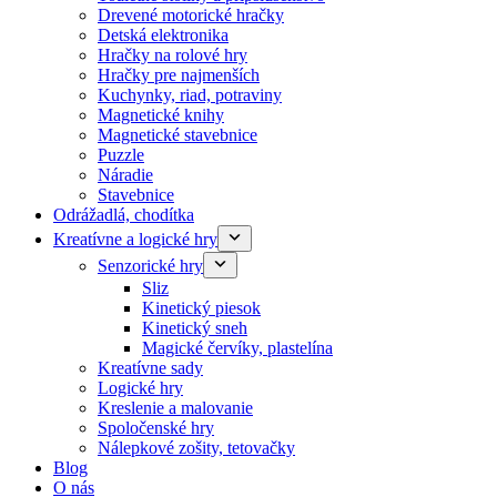
Drevené motorické hračky
Detská elektronika
Hračky na rolové hry
Hračky pre najmenších
Kuchynky, riad, potraviny
Magnetické knihy
Magnetické stavebnice
Puzzle
Náradie
Stavebnice
Odrážadlá, chodítka
Kreatívne a logické hry
Senzorické hry
Sliz
Kinetický piesok
Kinetický sneh
Magické červíky, plastelína
Kreatívne sady
Logické hry
Kreslenie a malovanie
Spoločenské hry
Nálepkové zošity, tetovačky
Blog
O nás