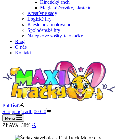
Kinetický sneh
Magické červíky, plastelína
Kreatívne sady
Logické hry
Kreslenie a malovanie
Spoločenské hry
Nálepkové zošity, tetovačky
Blog
O nás
Kontakt
Prihlásiť
Shopping cart
0,00
€
0
Menu
ZĽAVA -38%
🔍