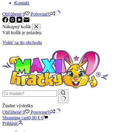
Kontakt
Obľúbené
0
Porovnať
0
Nákupný košík
Váš košík je prázdny.
Vrátiť sa do obchodu
Žiadne výsledky
Obľúbené
0
Porovnať
0
Shopping cart
0,00
€
0
Prihlásiť