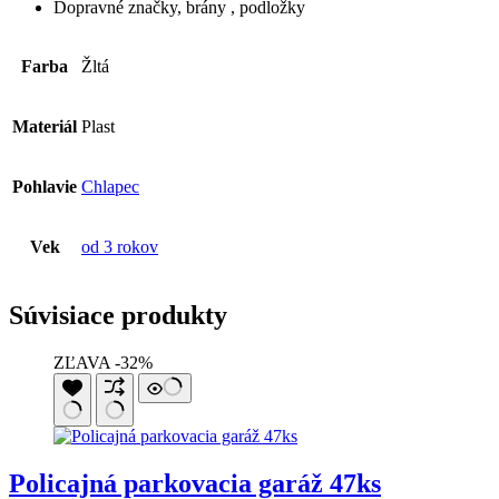
Dopravné značky, brány , podložky
Farba
Žltá
Materiál
Plast
Pohlavie
Chlapec
Vek
od 3 rokov
Súvisiace produkty
ZĽAVA -32%
Policajná parkovacia garáž 47ks