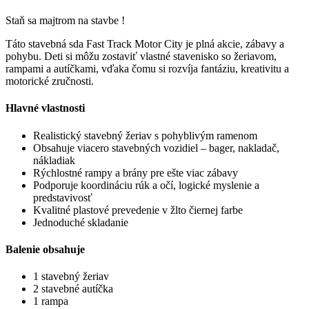
Staň sa majtrom na stavbe !
Táto stavebná sda Fast Track Motor City je plná akcie, zábavy a
pohybu. Deti si môžu zostaviť vlastné stavenisko so žeriavom,
rampami a autíčkami, vďaka čomu si rozvíja fantáziu, kreativitu a
motorické zručnosti.
Hlavné vlastnosti
Realistický stavebný žeriav s pohyblivým ramenom
Obsahuje viacero stavebných vozidiel – bager, nakladač,
nákladiak
Rýchlostné rampy a brány pre ešte viac zábavy
Podporuje koordináciu rúk a očí, logické myslenie a
predstavivosť
Kvalitné plastové prevedenie v žlto čiernej farbe
Jednoduché skladanie
Balenie obsahuje
1 stavebný žeriav
2 stavebné autíčka
1 rampa