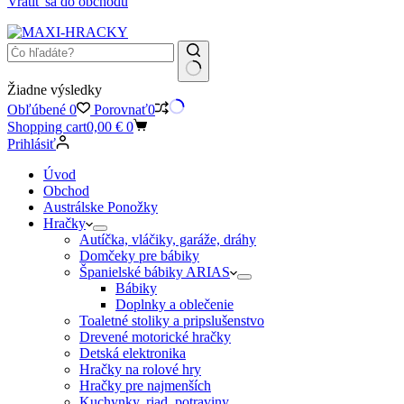
Vrátiť sa do obchodu
Žiadne výsledky
Obľúbené
0
Porovnať
0
Shopping cart
0,00
€
0
Prihlásiť
Úvod
Obchod
Austrálske Ponožky
Hračky
Autíčka, vláčiky, garáže, dráhy
Domčeky pre bábiky
Španielské bábiky ARIAS
Bábiky
Doplnky a oblečenie
Toaletné stoliky a pripslušenstvo
Drevené motorické hračky
Detská elektronika
Hračky na rolové hry
Hračky pre najmenších
Kuchynky, riad, potraviny