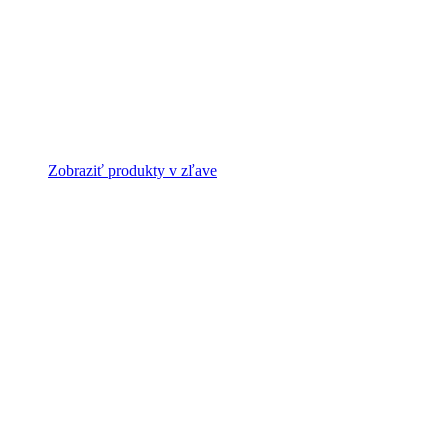
Zobraziť produkty v zľave
Bezpečné platby
Platby kartou v našom e-shope sú bezpečné a šifrované.
Doprava zdarma