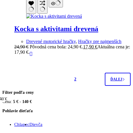
Kocka s aktivitami drevená
Drevené motorické hračky
,
Hračky pre najmenších
24,90
€
Pôvodná cena bola: 24,90 €.
17,90
€
Aktuálna cena je:
17,90 €.
1
2
ĎALEJ
Filter podľa ceny
40 €
5 €
Cena:
5 €
-
140 €
Pohlavie dieťaťa
Chlapec
Dievča