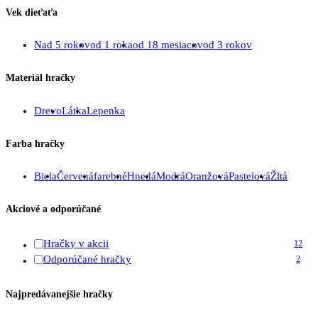
Vek dieťaťa
Nad 5 rokov
od 1 roka
od 18 mesiacov
od 3 rokov
Materiál hračky
Drevo
Látka
Lepenka
Farba hračky
Biela
Červená
farebné
Hnedá
Modrá
Oranžová
Pastelová
Žltá
Akciové a odporúčané
Hračky v akcii
12
Odporúčané hračky
2
Najpredávanejšie hračky