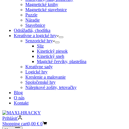
Magnetické knihy
Magnetické stavebnice
Puzzle
Náradie
Stavebnice
Odrážadlá, chodítka
Kreatívne a logické hry
Senzorické hry
Sliz
Kinetický piesok
Kinetický sneh
Magické červíky, plastelína
Kreatívne sady
Logické hry
Kreslenie a malovanie
Spoločenské hry
Nálepkové zošity, tetovačky
Blog
O nás
Kontakt
Prihlásiť
Shopping cart
0,00
€
0