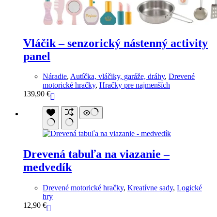
Vláčik – senzorický nástenný activity
panel
Náradie
,
Autíčka, vláčiky, garáže, dráhy
,
Drevené
motorické hračky
,
Hračky pre najmenších
139,90
€
Drevená tabuľa na viazanie –
medvedík
Drevené motorické hračky
,
Kreatívne sady
,
Logické
hry
12,90
€