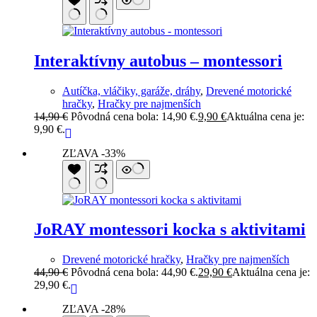
Interaktívny autobus – montessori
Autíčka, vláčiky, garáže, dráhy
,
Drevené motorické
hračky
,
Hračky pre najmenších
14,90
€
Pôvodná cena bola: 14,90 €.
9,90
€
Aktuálna cena je:
9,90 €.
ZĽAVA -33%
JoRAY montessori kocka s aktivitami
Drevené motorické hračky
,
Hračky pre najmenších
44,90
€
Pôvodná cena bola: 44,90 €.
29,90
€
Aktuálna cena je:
29,90 €.
ZĽAVA -28%