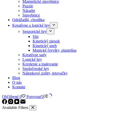
Magnetické stavebnice
Puzzle
Náradie
Stavebnice
Odrážadlá, chodítka
Kreatívne a logické hry
Senzorické hry
Sliz
Kinetický piesok
Kinetický sneh
Magické červíky, plastelína
Kreatívne sady
Logické hry
Kreslenie a malovanie
Spoločenské hry
Nálepkové zošity, tetovačky
Blog
O nás
Kontakt
Obľúbené
0
Porovnať
0
Available Filters