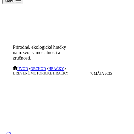
Menu
Darček pre
Drevené motorické
dieťa: Čo
hračky
vybrať na
Prírodné, ekologické hračky
narodeniny
na rozvoj samostatnosti a
alebo
zručností.
sviatok?
ÚVOD
OBCHOD
HRAČKY
DREVENÉ MOTORICKÉ HRAČKY
7. MÁJA 2025