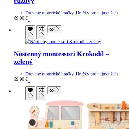
ružový
Drevené motorické hračky
,
Hračky pre najmenších
69,90
€
Nástenný montessori Krokodíl –
zelený
Drevené motorické hračky
,
Hračky pre najmenších
69,90
€