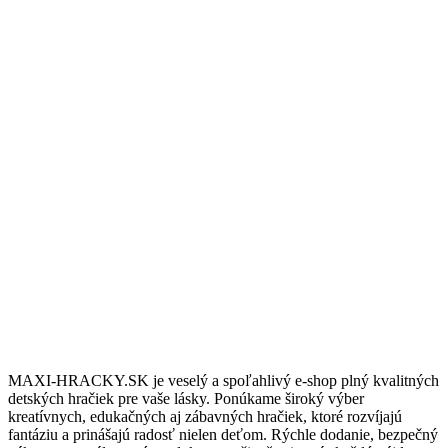
Nakúpte nad 100€ a dopravu budete mat úplne zdarma.
10/6 Podpora
Potrebujete podradiť? Sme tu pre vás vás denne 8:00 až 18:00.
Darčeky & Zľavy
Pre stálych zákazníkov máme pripravené darčeky a zľavy.
MAXI-HRACKY.SK je veselý a spoľahlivý e-shop plný kvalitných
detských hračiek pre vaše lásky. Ponúkame široký výber
kreatívnych, edukačných aj zábavných hračiek, ktoré rozvíjajú
fantáziu a prinášajú radosť nielen deťom. Rýchle dodanie, bezpečný