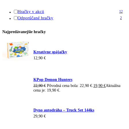
Hračky v akcii
12
Odporúčané hračky
2
Najpredávanejšie hračky
Kreatívne spájačky
12,90
€
KPop Demon Hunters
22,90
€
Pôvodná cena bola: 22,90 €.
19,90
€
Aktuálna
cena je: 19,90 €.
Dyno autodráha – Truck Set 144ks
29,90
€