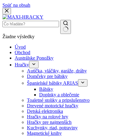
Späť na obsah
Žiadne výsledky
Úvod
Obchod
Austrálske Ponožky
Hračky
Autíčka, vláčiky, garáže, dráhy
Domčeky pre bábiky
Španielské bábiky ARIAS
Bábiky
Doplnky a oblečenie
Toaletné stoliky a pripslušenstvo
Drevené motorické hračky
Detská elektronika
Hračky na rolové hry
Hračky pre najmenších
Kuchynky, riad, potraviny
Magnetické knihy