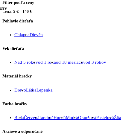
Filter podľa ceny
40 €
5 €
Cena:
5 €
-
140 €
Pohlavie dieťaťa
Chlapec
Dievča
Vek dieťaťa
Nad 5 rokov
od 1 roka
od 18 mesiacov
od 3 rokov
Materiál hračky
Drevo
Látka
Lepenka
Farba hračky
Biela
Červená
farebné
Hnedá
Modrá
Oranžová
Pastelová
Žltá
Akciové a odporúčané