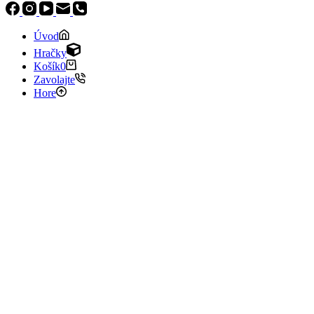
Úvod
Hračky
Košík
0
Zavolajte
Hore