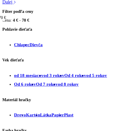
Ďalej
Filter podľa ceny
70 €
4 €
Cena:
4 €
-
70 €
Pohlavie dieťaťa
Chlapec
Dievča
Vek dieťaťa
od 18 mesiacov
od 3 rokov
Od 4 rokov
od 5 rokov
Od 6 rokov
Od 7 rokov
od 8 rokov
Materiál hračky
Drevo
Kartón
Látka
Papier
Plast
Farba hračky