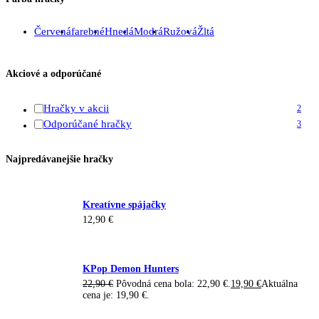
Červená
farebné
Hnedá
Modrá
Ružová
Žltá
Akciové a odporúčané
Hračky v akcii
2
Odporúčané hračky
3
Najpredávanejšie hračky
Kreatívne spájačky
12,90
€
KPop Demon Hunters
22,90
€
Pôvodná cena bola: 22,90 €.
19,90
€
Aktuálna
cena je: 19,90 €.