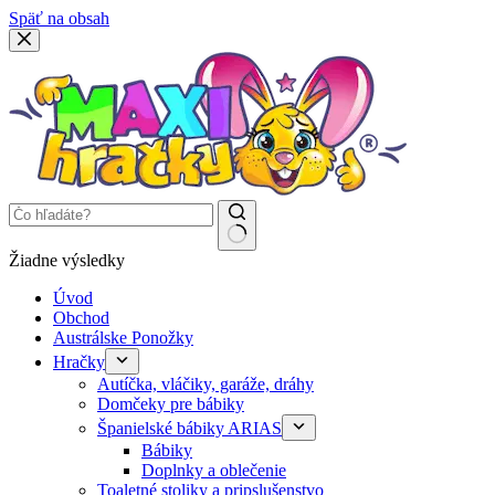
Späť na obsah
Žiadne výsledky
Úvod
Obchod
Austrálske Ponožky
Hračky
Autíčka, vláčiky, garáže, dráhy
Domčeky pre bábiky
Španielské bábiky ARIAS
Bábiky
Doplnky a oblečenie
Toaletné stoliky a pripslušenstvo