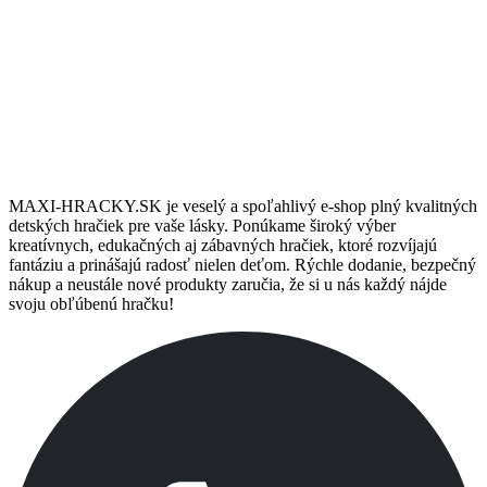
Darčeky & Zľavy
Pre stálych zákazníkov máme pripravené darčeky a zľavy.
MAXI-HRACKY.SK je veselý a spoľahlivý e-shop plný kvalitných
detských hračiek pre vaše lásky. Ponúkame široký výber
kreatívnych, edukačných aj zábavných hračiek, ktoré rozvíjajú
fantáziu a prinášajú radosť nielen deťom. Rýchle dodanie, bezpečný
nákup a neustále nové produkty zaručia, že si u nás každý nájde
svoju obľúbenú hračku!