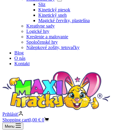
Sliz
Kinetický piesok
Kinetický sneh
Magické červíky, plastelína
Kreatívne sady
Logické hry
Kreslenie a malovanie
Spoločenské hry
Nálepkové zošity, tetovačky
Blog
O nás
Kontakt
Prihlásiť
Shopping cart
0,00
€
0
Menu