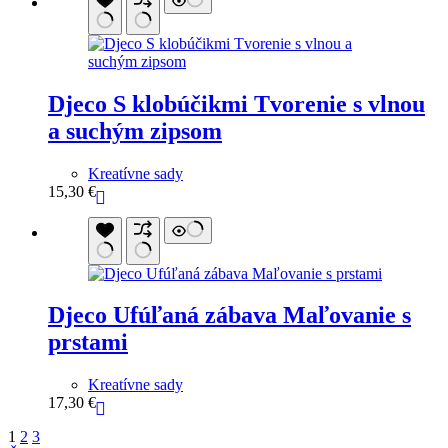
Djeco S klobúčikmi Tvorenie s vlnou
a suchým zipsom
Kreatívne sady
15,30
€
Djeco Ufúľaná zábava Maľovanie s
prstami
Kreatívne sady
17,30
€
1
2
3