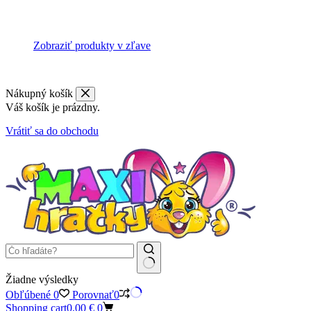
Zobraziť produkty v zľave
Nákupný košík
Váš košík je prázdny.
Vrátiť sa do obchodu
Žiadne výsledky
Obľúbené
0
Porovnať
0
Shopping cart
0,00
€
0