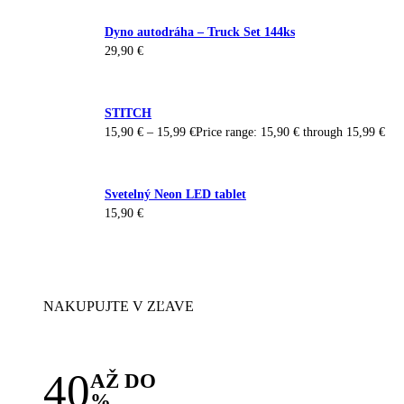
Dyno autodráha – Truck Set 144ks
29,90
€
STITCH
15,90
€
–
15,99
€
Price range: 15,90 € through 15,99 €
Svetelný Neon LED tablet
15,90
€
NAKUPUJTE V ZĽAVE
40
AŽ DO
%