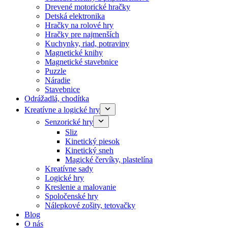
Drevené motorické hračky
Detská elektronika
Hračky na rolové hry
Hračky pre najmenších
Kuchynky, riad, potraviny
Magnetické knihy
Magnetické stavebnice
Puzzle
Náradie
Stavebnice
Odrážadlá, chodítka
Kreatívne a logické hry
Senzorické hry
Sliz
Kinetický piesok
Kinetický sneh
Magické červíky, plastelína
Kreatívne sady
Logické hry
Kreslenie a malovanie
Spoločenské hry
Nálepkové zošity, tetovačky
Blog
O nás