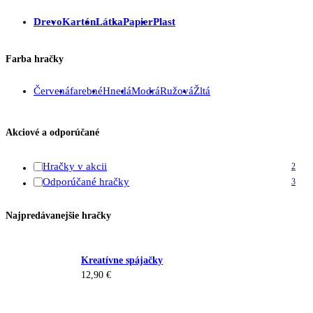
Drevo
Kartón
Látka
Papier
Plast
Farba hračky
Červená
farebné
Hnedá
Modrá
Ružová
Žltá
Akciové a odporúčané
Hračky v akcii
2
Odporúčané hračky
3
Najpredávanejšie hračky
Kreatívne spájačky
12,90
€