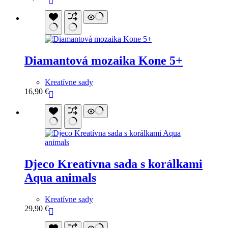
Diamantová mozaika Kone 5+
Kreatívne sady
16,90
€
Djeco Kreatívna sada s korálkami
Aqua animals
Kreatívne sady
29,90
€