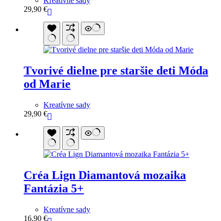
Kreatívne sady
29,90
€
Tvorivé dielne pre staršie deti Móda
od Marie
Kreatívne sady
29,90
€
Créa Lign Diamantová mozaika
Fantázia 5+
Kreatívne sady
16,90
€