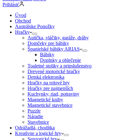
Prihlásiť
Úvod
Obchod
Austrálske Ponožky
Hračky
Autíčka, vláčiky, garáže, dráhy
Domčeky pre bábiky
Španielské bábiky ARIAS
Bábiky
Doplnky a oblečenie
Toaletné stoliky a pripslušenstvo
Drevené motorické hračky
Detská elektronika
Hračky na rolové hry
Hračky pre najmenších
Kuchynky, riad, potraviny
Magnetické knihy
Magnetické stavebnice
Puzzle
Náradie
Stavebnice
Odrážadlá, chodítka
Kreatívne a logické hry
Senzorické hry