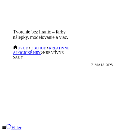
Ako
Kreatívne sady
podporiť
Tvorenie bez hraníc – farby,
kreativitu u
nálepky, modelovanie a viac.
detí
pomocou
ÚVOD
OBCHOD
KREATÍVNE
A LOGICKÉ HRY
KREATÍVNE
hračiek?
SADY
7. MÁJA 2025
Filter