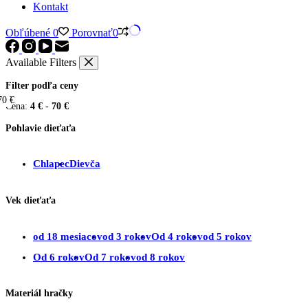
Kontakt
Obľúbené
0
Porovnať
0
Available Filters
Filter podľa ceny
70 €
4 €
Cena:
4 €
-
70 €
Pohlavie dieťaťa
Chlapec
Dievča
Vek dieťaťa
od 18 mesiacov
od 3 rokov
Od 4 rokov
od 5 rokov
Od 6 rokov
Od 7 rokov
od 8 rokov
Materiál hračky