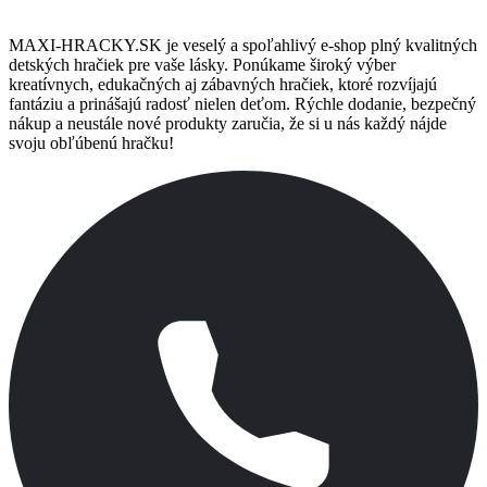
MAXI-HRACKY.SK je veselý a spoľahlivý e-shop plný kvalitných
detských hračiek pre vaše lásky. Ponúkame široký výber
kreatívnych, edukačných aj zábavných hračiek, ktoré rozvíjajú
fantáziu a prinášajú radosť nielen deťom. Rýchle dodanie, bezpečný
nákup a neustále nové produkty zaručia, že si u nás každý nájde
svoju obľúbenú hračku!