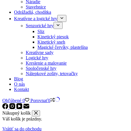
Náradie
Stavebnice
Odrážadlá, chodítka
Kreatívne a logické hry
Senzorické hry
Sliz
Kinetický piesok
Kinetický sneh
Magické červíky, plastelína
Kreatívne sady
Logické hry
Kreslenie a malovanie
Spoločenské hry
Nálepkové zošity, tetovačky
Blog
O nás
Kontakt
Obľúbené
0
Porovnať
0
Nákupný košík
Váš košík je prázdny.
Vrátiť sa do obchodu