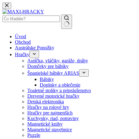
Späť
na
obsah
Žiadne
Úvod
výsledky
Obchod
Austrálske Ponožky
Hračky
Autíčka, vláčiky, garáže, dráhy
Domčeky pre bábiky
Španielské bábiky ARIAS
Bábiky
Doplnky a oblečenie
Toaletné stoliky a pripslušenstvo
Drevené motorické hračky
Detská elektronika
Hračky na rolové hry
Hračky pre najmenších
Kuchynky, riad, potraviny
Magnetické knihy
Magnetické stavebnice
Puzzle