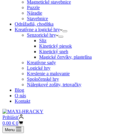
Magnetické stavebnice
Puzzle
Náradie
Stavebnice
Odrážadlá, chodítka
Kreatívne a logické hry
Senzorické hry
Sliz
Kinetický piesok
Kinetický sneh
Magické červíky, plastelína
Kreatívne sady
Logické hry
Kreslenie a malovanie
Spoločenské hry
Nálepkové zošity, tetovačky
Blog
O nás
Kontakt
Prihlásiť
Shopping
0,00
€
0
cart
Menu