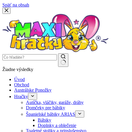
Späť na obsah
Žiadne výsledky
Úvod
Obchod
Austrálske Ponožky
Hračky
Autíčka, vláčiky, garáže, dráhy
Domčeky pre bábiky
Španielské bábiky ARIAS
Bábiky
Doplnky a oblečenie
Toaletné stoliky a pripslušenstvo