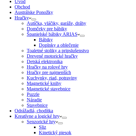
Úvod
Obchod
Austrálske Ponožky
Hračky
Autíčka, vláčiky, garáže, dráhy
Domčeky pre bábiky
Španielské bábiky ARIAS
Bábiky
Doplnky a oblečenie
Toaletné stoliky a pripslušenstvo
Drevené motorické hračky
Detská elektronika
Hračky na rolové hry
Hračky pre najmenších
Kuchynky, riad, potraviny
Magnetické knihy
Magnetické stavebnice
Puzzle
Náradie
Stavebnice
Odrážadlá, chodítka
Kreatívne a logické hry
Senzorické hry
Sliz
Kinetický piesok