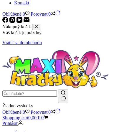
Kontakt
Obľúbené
0
Porovnať
0
Nákupný košík
Váš košík je prázdny.
Vrátiť sa do obchodu
Žiadne výsledky
Obľúbené
0
Porovnať
0
Shopping cart
0,00
€
0
Prihlásiť