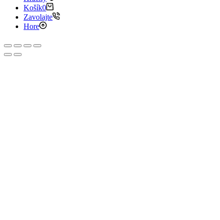
Košík
0
Zavolajte
Hore