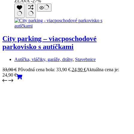
ZĽAVA -27%
City parking – viacposchodové
parkovisko s autíčkami
Autíčka, vláčiky, garáže, dráhy
,
Stavebnice
33,90
€
Pôvodná cena bola: 33,90 €.
24,90
€
Aktuálna cena je:
24,90 €.
Bezpečné platby
Platby kartou v našom e-shope sú bezpečné a šifrované.