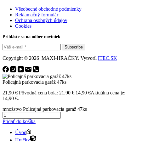
Všeobecné obchodné podmienky
Reklamačný formulár
Ochrana osobných údajov
Cookies
Prihláste sa na odber noviniek
Subscribe
Copyright © 2026 MAXI-HRAČKY. Vytvoril
ITEC.SK
Policajná parkovacia garáž 47ks
21,90
€
Pôvodná cena bola: 21,90 €.
14,90
€
Aktuálna cena je:
14,90 €.
množstvo Policajná parkovacia garáž 47ks
Pridať do košíka
Úvod
Hračky