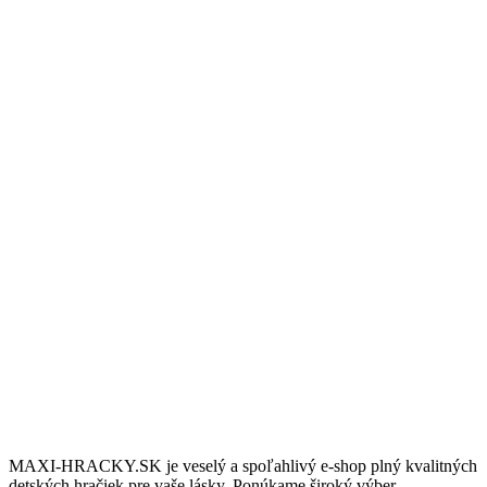
Doprava zdarma
Nakúpte nad 100€ a dopravu budete mat úplne zdarma.
10/6 Podpora
Potrebujete podradiť? Sme tu pre vás vás denne 8:00 až 18:00.
Darčeky & Zľavy
Pre stálych zákazníkov máme pripravené darčeky a zľavy.
MAXI-HRACKY.SK je veselý a spoľahlivý e-shop plný kvalitných
detských hračiek pre vaše lásky. Ponúkame široký výber