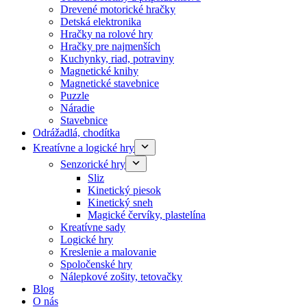
Drevené motorické hračky
Detská elektronika
Hračky na rolové hry
Hračky pre najmenších
Kuchynky, riad, potraviny
Magnetické knihy
Magnetické stavebnice
Puzzle
Náradie
Stavebnice
Odrážadlá, chodítka
Kreatívne a logické hry
Senzorické hry
Sliz
Kinetický piesok
Kinetický sneh
Magické červíky, plastelína
Kreatívne sady
Logické hry
Kreslenie a malovanie
Spoločenské hry
Nálepkové zošity, tetovačky
Blog
O nás