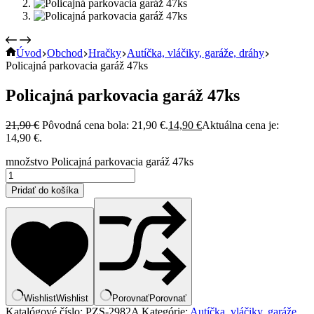
Úvod
Obchod
Hračky
Autíčka, vláčiky, garáže, dráhy
Policajná parkovacia garáž 47ks
Policajná parkovacia garáž 47ks
21,90
€
Pôvodná cena bola: 21,90 €.
14,90
€
Aktuálna cena je:
14,90 €.
množstvo Policajná parkovacia garáž 47ks
Pridať do košíka
Wishlist
Wishlist
Porovnať
Porovnať
Katalógové číslo:
PZS-2982A
Kategórie:
Autíčka, vláčiky, garáže,