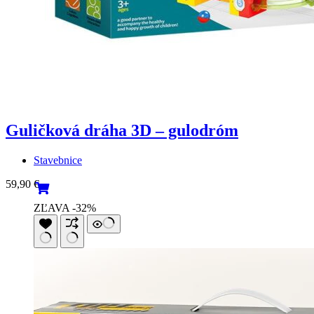
Guličková dráha 3D – gulodróm
Stavebnice
59,90
€
ZĽAVA -32%