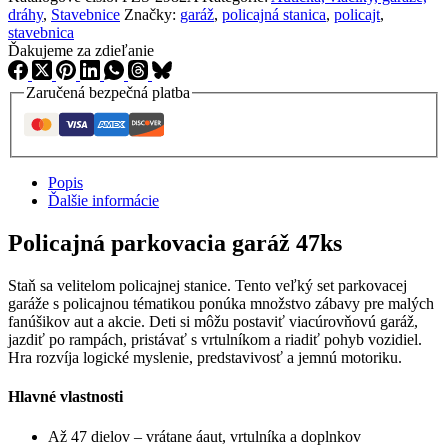
dráhy
,
Stavebnice
Značky:
garáž
,
policajná stanica
,
policajt
,
stavebnica
Ďakujeme za zdieľanie
Zaručená bezpečná platba
Popis
Ďalšie informácie
Policajná parkovacia garáž 47ks
Staň sa velitelom policajnej stanice. Tento veľký set parkovacej
garáže s policajnou tématikou ponúka množstvo zábavy pre malých
fanúšikov aut a akcie. Deti si môžu postaviť viacúrovňovú garáž,
jazdiť po rampách, pristávať s vrtulníkom a riadiť pohyb vozidiel.
Hra rozvíja logické myslenie, predstavivosť a jemnú motoriku.
Hlavné vlastnosti
Až 47 dielov – vrátane áaut, vrtulníka a doplnkov