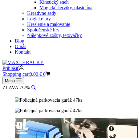
Kinetický sneh
Magické červíky, plastelína
Kreatívne sady
Logické hry
Kreslenie a malovanie
Spoločenské hry
Nálepkové zošity, tetovačky
Blog
O nás
Kontakt
Prihlásiť
Shopping cart
0,00
€
0
Menu
ZĽAVA -32%
🔍