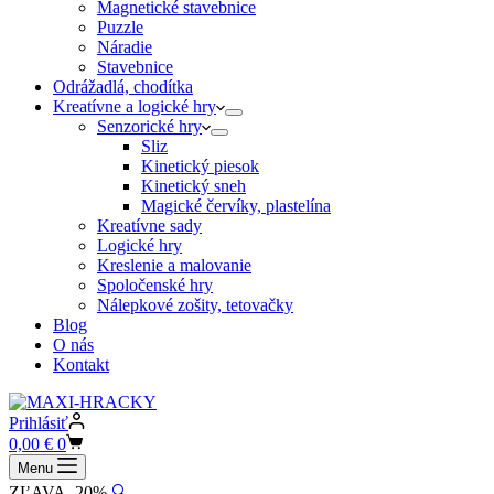
Magnetické stavebnice
Puzzle
Náradie
Stavebnice
Odrážadlá, chodítka
Kreatívne a logické hry
Senzorické hry
Sliz
Kinetický piesok
Kinetický sneh
Magické červíky, plastelína
Kreatívne sady
Logické hry
Kreslenie a malovanie
Spoločenské hry
Nálepkové zošity, tetovačky
Blog
O nás
Kontakt
Prihlásiť
Shopping
0,00
€
0
cart
Menu
ZĽAVA -20%
🔍