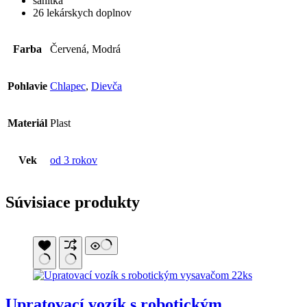
sanitka
26 lekárskych doplnov
Farba
Červená, Modrá
Pohlavie
Chlapec
,
Dievča
Materiál
Plast
Vek
od 3 rokov
Súvisiace produkty
Upratovací vozík s robotickým