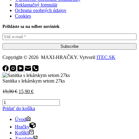
Reklamačný formulár
Ochrana osobných údajov
Cookies
Prihláste sa na odber noviniek
Subscribe
Copyright © 2026 MAXI-HRAČKY. Vytvoril
ITEC.SK
Sanitka s lekárskym setom 27ks
Pôvodná
Aktuálna
19,90
€
15,90
€
cena
cena
množstvo
bola:
je:
Sanitka
19,90 €.
15,90 €.
Pridať do košíka
s
lekárskym
Úvod
setom
Hračky
27ks
Košík
0
Zavolajte