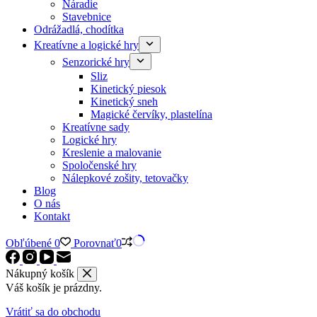
Náradie
Stavebnice
Odrážadlá, chodítka
Kreatívne a logické hry
Senzorické hry
Sliz
Kinetický piesok
Kinetický sneh
Magické červíky, plastelína
Kreatívne sady
Logické hry
Kreslenie a malovanie
Spoločenské hry
Nálepkové zošity, tetovačky
Blog
O nás
Kontakt
Obľúbené
0
Porovnať
0
Nákupný košík
Váš košík je prázdny.
Vrátiť sa do obchodu