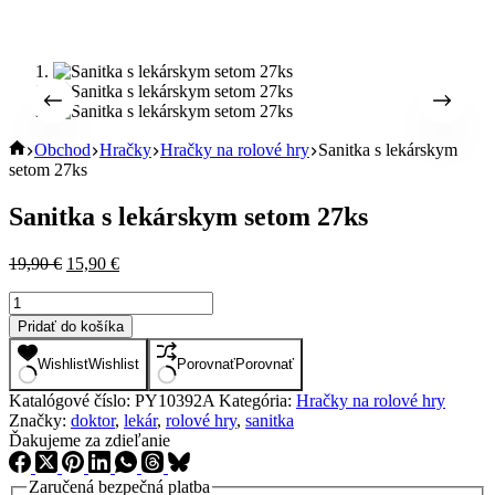
Úvod
Obchod
Hračky
Hračky na rolové hry
Sanitka s lekárskym
setom 27ks
Sanitka s lekárskym setom 27ks
Pôvodná
Aktuálna
19,90
€
15,90
€
cena
cena
množstvo
bola:
je:
Sanitka
19,90 €.
15,90 €.
Pridať do košíka
s
lekárskym
Wishlist
Wishlist
Porovnať
Porovnať
setom
27ks
Katalógové číslo:
PY10392A
Kategória:
Hračky na rolové hry
Značky:
doktor
,
lekár
,
rolové hry
,
sanitka
Ďakujeme za zdieľanie
Zaručená bezpečná platba