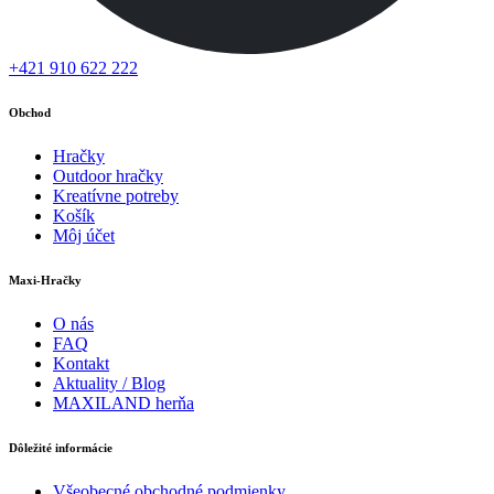
+421 910 622 222
Obchod
Hračky
Outdoor hračky
Kreatívne potreby
Košík
Môj účet
Maxi-Hračky
O nás
FAQ
Kontakt
Aktuality / Blog
MAXILAND herňa
Dôležité informácie
Všeobecné obchodné podmienky