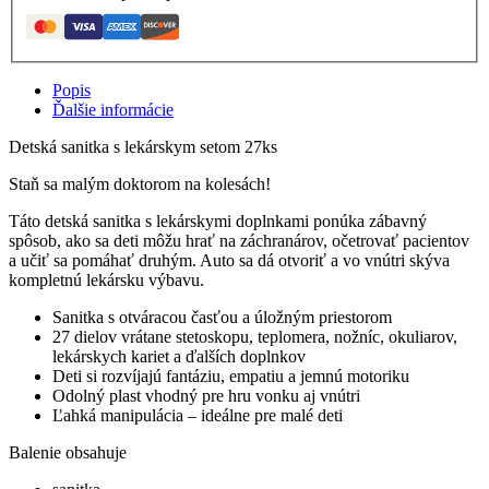
Popis
Ďalšie informácie
Detská sanitka s lekárskym setom 27ks
Staň sa malým doktorom na kolesách!
Táto detská sanitka s lekárskymi doplnkami ponúka zábavný
spôsob, ako sa deti môžu hrať na záchranárov, očetrovať pacientov
a učiť sa pomáhať druhým. Auto sa dá otvoriť a vo vnútri skýva
kompletnú lekársku výbavu.
Sanitka s otváracou časťou a úložným priestorom
27 dielov vrátane stetoskopu, teplomera, nožníc, okuliarov,
lekárskych kariet a ďalších doplnkov
Deti si rozvíjajú fantáziu, empatiu a jemnú motoriku
Odolný plast vhodný pre hru vonku aj vnútri
Ľahká manipulácia – ideálne pre malé deti
Balenie obsahuje