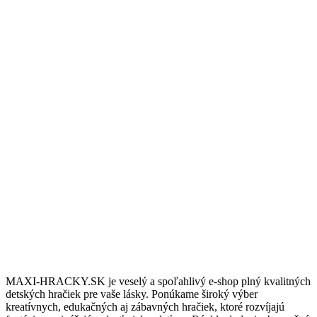
Doprava zdarma
Nakúpte nad 100€ a dopravu budete mat úplne zdarma.
10/6 Podpora
Potrebujete podradiť? Sme tu pre vás vás denne 8:00 až 18:00.
Darčeky & Zľavy
Pre stálych zákazníkov máme pripravené darčeky a zľavy.
MAXI-HRACKY.SK je veselý a spoľahlivý e-shop plný kvalitných
detských hračiek pre vaše lásky. Ponúkame široký výber
kreatívnych, edukačných aj zábavných hračiek, ktoré rozvíjajú