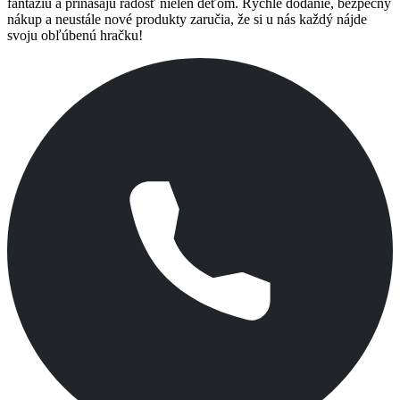
fantáziu a prinášajú radosť nielen deťom. Rýchle dodanie, bezpečný
nákup a neustále nové produkty zaručia, že si u nás každý nájde
svoju obľúbenú hračku!