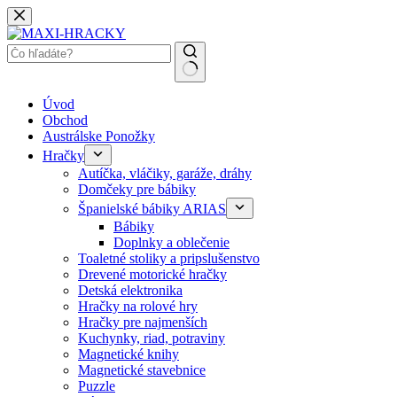
Späť
na
obsah
Žiadne
Úvod
výsledky
Obchod
Austrálske Ponožky
Hračky
Autíčka, vláčiky, garáže, dráhy
Domčeky pre bábiky
Španielské bábiky ARIAS
Bábiky
Doplnky a oblečenie
Toaletné stoliky a pripslušenstvo
Drevené motorické hračky
Detská elektronika
Hračky na rolové hry
Hračky pre najmenších
Kuchynky, riad, potraviny
Magnetické knihy
Magnetické stavebnice
Puzzle