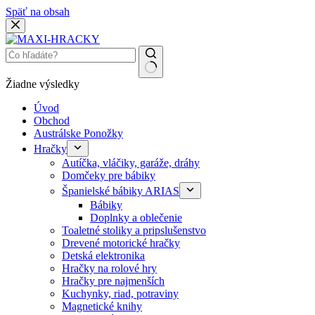
Späť na obsah
Žiadne výsledky
Úvod
Obchod
Austrálske Ponožky
Hračky
Autíčka, vláčiky, garáže, dráhy
Domčeky pre bábiky
Španielské bábiky ARIAS
Bábiky
Doplnky a oblečenie
Toaletné stoliky a pripslušenstvo
Drevené motorické hračky
Detská elektronika
Hračky na rolové hry
Hračky pre najmenších
Kuchynky, riad, potraviny
Magnetické knihy