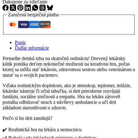
Ďakujeme za zdieľanie
Zaručená bezpečná platba
Popis
Ďalšie informácie
Premeňte detskú izbu na skutočnú ordináciu! Drevený lekársky
kútik ponúka deťom nekonečné možnosti na kreatívnu hru, počas
ktorej sa môžu stať lekárom, zdravotnou sestrou alebo veterinárom a
starať sa o svojich pacientov.
Vďaka realistickým doplnkom, ako je stetoskop, teplomer, infúzie,
lekárske nástroje či očná tabuľka, si deti prirodzene rozvíjajú
fantáziu, sociálne zručnosti a empatiu. Hra na lekára zároveň
pomáha odbúravať strach z návštevy ambulancie a učí deti
základom starostlivosti o zdravie.
Prečo si ho deti zamilujú?
✔️ Realistická hra na lekára a nemocnicu
✔️ Bohatá sada lekárskych nástrojov a doplnkov