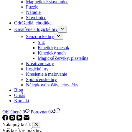
Magnetické stavebnice
Puzzle
Náradie
Stavebnice
Odrážadlá, chodítka
Kreatívne a logické hry
Senzorické hry
Sliz
Kinetický piesok
Kinetický sneh
Magické červíky, plastelína
Kreatívne sady
Logické hry
Kreslenie a malovanie
Spoločenské hry
Nálepkové zošity, tetovačky
Blog
O nás
Kontakt
Obľúbené
0
Porovnať
0
Nákupný košík
Váš košík je prázdny.