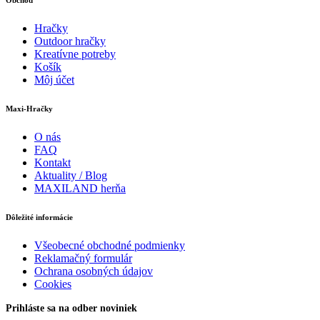
Hračky
Outdoor hračky
Kreatívne potreby
Košík
Môj účet
Maxi-Hračky
O nás
FAQ
Kontakt
Aktuality / Blog
MAXILAND herňa
Dôležité informácie
Všeobecné obchodné podmienky
Reklamačný formulár
Ochrana osobných údajov
Cookies
Prihláste sa na odber noviniek