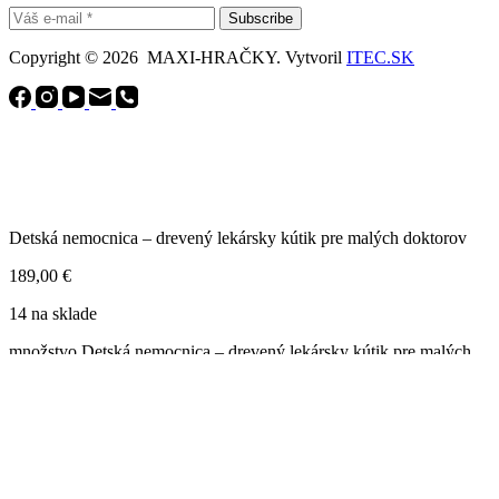
Subscribe
Copyright © 2026 MAXI-HRAČKY. Vytvoril
ITEC.SK
Detská nemocnica – drevený lekársky kútik pre malých doktorov
189,00
€
14 na sklade
množstvo Detská nemocnica – drevený lekársky kútik pre malých
doktorov
Pridať do košíka
Úvod
Hračky
Košík
0