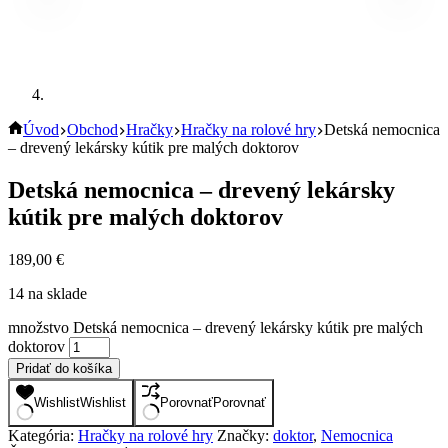
Úvod
Obchod
Hračky
Hračky na rolové hry
Detská nemocnica
– drevený lekársky kútik pre malých doktorov
Detská nemocnica – drevený lekársky
kútik pre malých doktorov
189,00
€
14 na sklade
množstvo Detská nemocnica – drevený lekársky kútik pre malých
doktorov
Pridať do košíka
Wishlist
Wishlist
Porovnať
Porovnať
Kategória:
Hračky na rolové hry
Značky:
doktor
,
Nemocnica