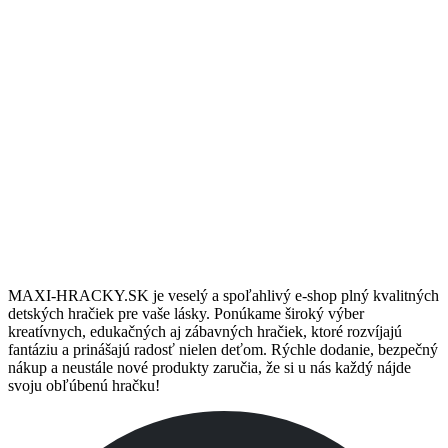
10/6 Podpora
Potrebujete podradiť? Sme tu pre vás vás denne 8:00 až 18:00.
Darčeky & Zľavy
Pre stálych zákazníkov máme pripravené darčeky a zľavy.
MAXI-HRACKY.SK je veselý a spoľahlivý e-shop plný kvalitných
detských hračiek pre vaše lásky. Ponúkame široký výber
kreatívnych, edukačných aj zábavných hračiek, ktoré rozvíjajú
fantáziu a prinášajú radosť nielen deťom. Rýchle dodanie, bezpečný
nákup a neustále nové produkty zaručia, že si u nás každý nájde
svoju obľúbenú hračku!