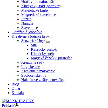
Hračky pre najmenších
Kuchynky, riad, potraviny
Magnetické knihy
Magnetické stavebnice
Puzzle
Náradie
Stavebnice
Odrážadlá, chodítka
Kreatívne a logické hry
Senzorické hry
Sliz
Kinetický piesok
Kinetický sneh
Magické červíky, plastelína
Kreatívne sady
Logické hry
Kreslenie a malovanie
Spoločenské hry
Nálepkové zošity, tetovačky
Blog
O nás
Kontakt
Prihlásiť