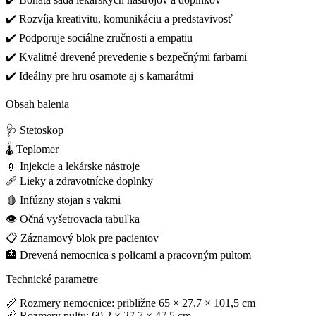
✔️ Rozvíja kreativitu, komunikáciu a predstavivosť
✔️ Podporuje sociálne zručnosti a empatiu
✔️ Kvalitné drevené prevedenie s bezpečnými farbami
✔️ Ideálny pre hru osamote aj s kamarátmi
Obsah balenia
🩺 Stetoskop
🌡️ Teplomer
💉 Injekcie a lekárske nástroje
🩹 Lieky a zdravotnícke doplnky
🩸 Infúzny stojan s vakmi
👁️ Očná vyšetrovacia tabuľka
📋 Záznamový blok pre pacientov
🏥 Drevená nemocnica s policami a pracovným pultom
Technické parametre
📏 Rozmery nemocnice: približne 65 × 27,7 × 101,5 cm
📏 Rozmery pultu: 60,2 × 27,7 × 47,5 cm