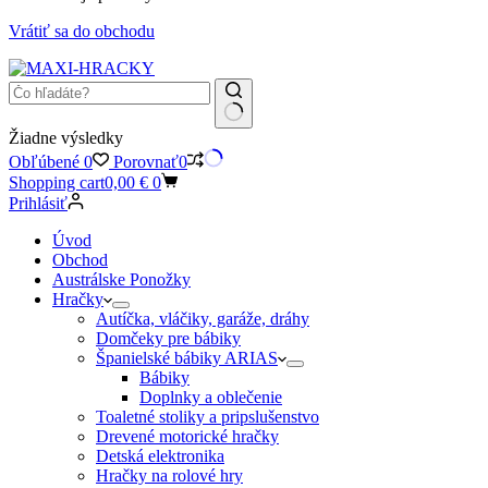
Vrátiť sa do obchodu
Žiadne výsledky
Obľúbené
0
Porovnať
0
Shopping cart
0,00
€
0
Prihlásiť
Úvod
Obchod
Austrálske Ponožky
Hračky
Autíčka, vláčiky, garáže, dráhy
Domčeky pre bábiky
Španielské bábiky ARIAS
Bábiky
Doplnky a oblečenie
Toaletné stoliky a pripslušenstvo
Drevené motorické hračky
Detská elektronika
Hračky na rolové hry