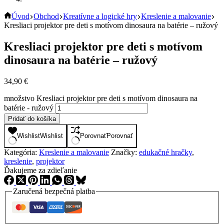
Úvod
Obchod
Kreatívne a logické hry
Kreslenie a malovanie
Kresliaci projektor pre deti s motívom dinosaura na batérie – ružový
Kresliaci projektor pre deti s motívom
dinosaura na batérie – ružový
34,90
€
množstvo Kresliaci projektor pre deti s motívom dinosaura na
batérie - ružový
Pridať do košíka
Wishlist
Wishlist
Porovnať
Porovnať
Kategória:
Kreslenie a malovanie
Značky:
edukačné hračky
,
kreslenie
,
projektor
Ďakujeme za zdieľanie
Zaručená bezpečná platba