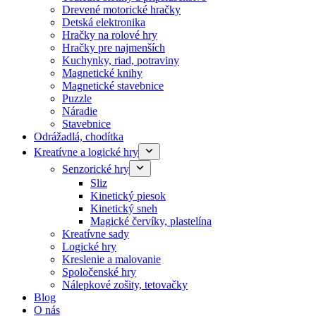
Drevené motorické hračky
Detská elektronika
Hračky na rolové hry
Hračky pre najmenších
Kuchynky, riad, potraviny
Magnetické knihy
Magnetické stavebnice
Puzzle
Náradie
Stavebnice
Odrážadlá, chodítka
Kreatívne a logické hry
Senzorické hry
Sliz
Kinetický piesok
Kinetický sneh
Magické červíky, plastelína
Kreatívne sady
Logické hry
Kreslenie a malovanie
Spoločenské hry
Nálepkové zošity, tetovačky
Blog
O nás