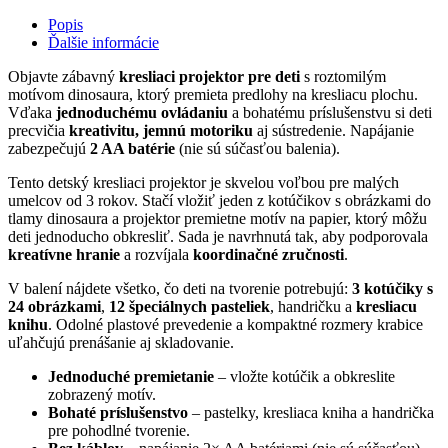
Popis
Ďalšie informácie
Objavte zábavný
kresliaci projektor pre deti
s roztomilým
motívom dinosaura, ktorý premieta predlohy na kresliacu plochu.
Vďaka
jednoduchému ovládaniu
a bohatému príslušenstvu si deti
precvičia
kreativitu, jemnú motoriku
aj sústredenie. Napájanie
zabezpečujú
2 AA batérie
(nie sú súčasťou balenia).
Tento detský kresliaci projektor je skvelou voľbou pre malých
umelcov od 3 rokov. Stačí vložiť jeden z kotúčikov s obrázkami do
tlamy dinosaura a projektor premietne motív na papier, ktorý môžu
deti jednoducho obkresliť. Sada je navrhnutá tak, aby podporovala
kreatívne hranie
a rozvíjala
koordinačné zručnosti
.
V balení nájdete všetko, čo deti na tvorenie potrebujú:
3 kotúčiky s
24 obrázkami
,
12 špeciálnych pasteliek
, handričku a
kresliacu
knihu
. Odolné plastové prevedenie a kompaktné rozmery krabice
uľahčujú prenášanie aj skladovanie.
Jednoduché premietanie
– vložte kotúčik a obkreslite
zobrazený motív.
Bohaté príslušenstvo
– pastelky, kresliaca kniha a handrička
pre pohodlné tvorenie.