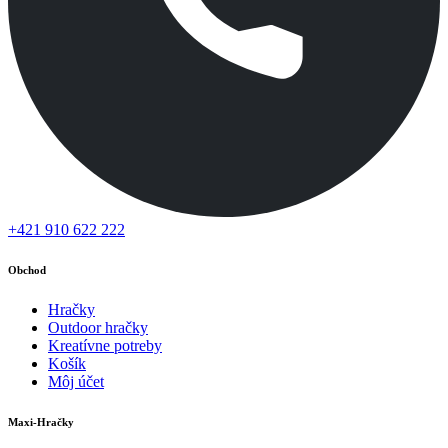
+421 910 622 222
Obchod
Hračky
Outdoor hračky
Kreatívne potreby
Košík
Môj účet
Maxi-Hračky