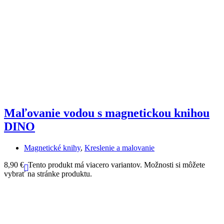
Maľovanie vodou s magnetickou knihou
DINO
Magnetické knihy
,
Kreslenie a malovanie
6
8,90
€
Tento produkt má viacero variantov. Možnosti si môžete
vybrať na stránke produktu.
Bezpečné platby