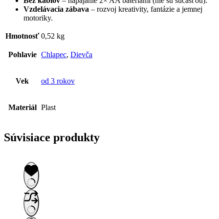
Bez káblov
– napájanie 2× AA batériami (nie sú súčasťou).
Vzdelávacia zábava
– rozvoj kreativity, fantázie a jemnej
motoriky.
Hmotnosť
0,52 kg
Pohlavie
Chlapec
,
Dievča
Vek
od 3 rokov
Materiál
Plast
Súvisiace produkty