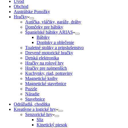
Úvod
Obchod
Austrálske Ponožky
Hračky
Autíčka, vláčiky, garáže, dráhy
Domčeky pre bábiky
Španielské bábiky ARIAS
Bábiky
Doplnky a oblečenie
Toaletné stoliky a pripslušenstvo
Drevené motorické hračky
Detská elektronika
Hračky na rolové hry
Hračky pre najmenších
Kuchynky, riad, potraviny
Magnetické knihy
Magnetické stavebnice
Puzzle
Náradie
Stavebnice
Odrážadlá, chodítka
Kreatívne a logické hry
Senzorické hry
Sliz
Kinetický piesok