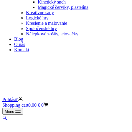
Kinetický sneh
Magické červíky, plastelína
Kreatívne sady
Logické hry
Kreslenie a malovanie
Spoločenské hry
Nálepkové zošity, tetovačky
Blog
O nás
Kontakt
Prihlásiť
Shopping cart
0,00
€
0
Menu
🔍