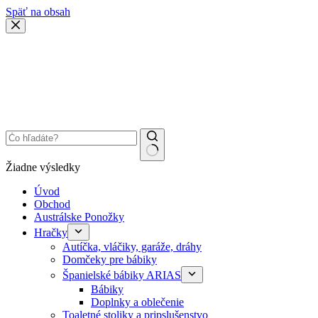
Späť na obsah
Žiadne výsledky
Úvod
Obchod
Austrálske Ponožky
Hračky
Autíčka, vláčiky, garáže, dráhy
Domčeky pre bábiky
Španielské bábiky ARIAS
Bábiky
Doplnky a oblečenie
Toaletné stoliky a pripslušenstvo