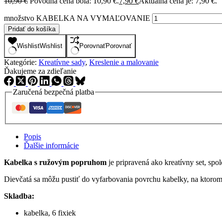
10,90
€
Pôvodná cena bola: 10,90 €.
7,90
€
Aktuálna cena je: 7,90 €.
množstvo KABELKA NA VYMAĽOVANIE
Pridať do košíka
Wishlist
Wishlist
Porovnať
Porovnať
Kategórie:
Kreatívne sady
,
Kreslenie a malovanie
Ďakujeme za zdieľanie
Zaručená bezpečná platba
Popis
Ďalšie informácie
Kabelka s ružovým popruhom
je pripravená ako kreatívny set, spol
Dievčatá sa môžu pustiť do vyfarbovania povrchu kabelky, na ktorom j
Skladba:
kabelka, 6 fixiek