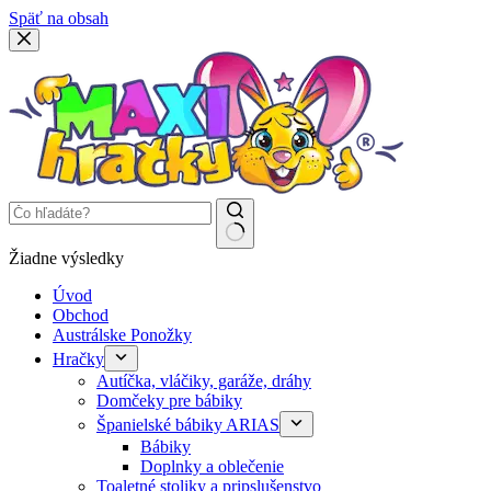
Späť na obsah
Žiadne výsledky
Úvod
Obchod
Austrálske Ponožky
Hračky
Autíčka, vláčiky, garáže, dráhy
Domčeky pre bábiky
Španielské bábiky ARIAS
Bábiky
Doplnky a oblečenie
Toaletné stoliky a pripslušenstvo