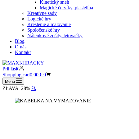
Kinetický sneh
Magické červíky, plastelína
Kreatívne sady
Logické hry
Kreslenie a malovanie
Spoločenské hry
Nálepkové zošity, tetovačky
Blog
O nás
Kontakt
Prihlásiť
Shopping cart
0,00
€
0
Menu
ZĽAVA -28%
🔍