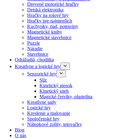
Drevené motorické hračky
Detská elektronika
Hračky na rolové hry
Hračky pre najmenších
Kuchynky, riad, potraviny
Magnetické knihy
Magnetické stavebnice
Puzzle
Náradie
Stavebnice
Odrážadlá, chodítka
Kreatívne a logické hry
Senzorické hry
Sliz
Kinetický piesok
Kinetický sneh
Magické červíky, plastelína
Kreatívne sady
Logické hry
Kreslenie a malovanie
Spoločenské hry
Nálepkové zošity, tetovačky
Blog
O nás