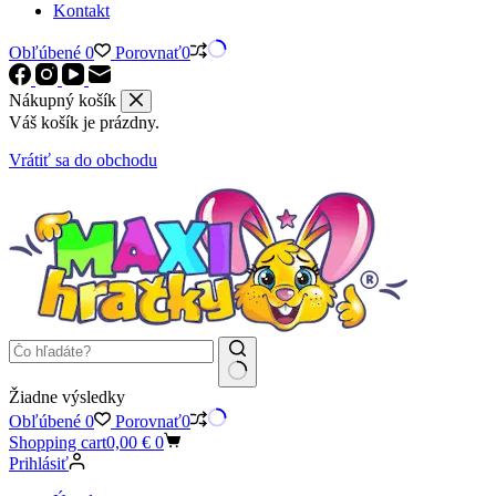
Kontakt
Obľúbené
0
Porovnať
0
Nákupný košík
Váš košík je prázdny.
Vrátiť sa do obchodu
Žiadne výsledky
Obľúbené
0
Porovnať
0
Shopping cart
0,00
€
0
Prihlásiť