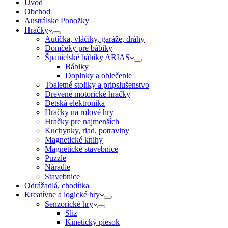
Úvod
Obchod
Austrálske Ponožky
Hračky
Autíčka, vláčiky, garáže, dráhy
Domčeky pre bábiky
Španielské bábiky ARIAS
Bábiky
Doplnky a oblečenie
Toaletné stoliky a pripslušenstvo
Drevené motorické hračky
Detská elektronika
Hračky na rolové hry
Hračky pre najmenších
Kuchynky, riad, potraviny
Magnetické knihy
Magnetické stavebnice
Puzzle
Náradie
Stavebnice
Odrážadlá, chodítka
Kreatívne a logické hry
Senzorické hry
Sliz
Kinetický piesok