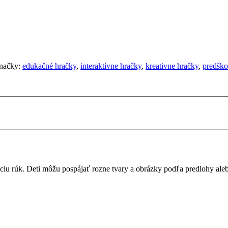
načky:
edukačné hračky
,
interaktívne hračky
,
kreativne hračky
,
predško
áciu rúk. Deti môžu pospájať rozne tvary a obrázky podľa predlohy alebo