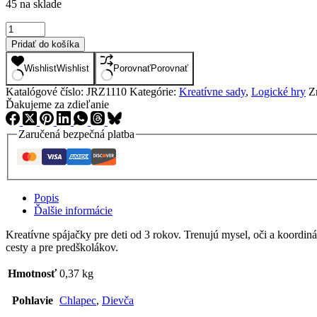
45 na sklade
množstvo
Kreatívne
Pridať do košíka
spájačky
drevené
Wishlist
Wishlist
Porovnať
Porovnať
Katalógové číslo:
JRZ1110
Kategórie:
Kreatívne sady
,
Logické hry
Z
Ďakujeme za zdieľanie
Zaručená bezpečná platba
Popis
Ďalšie informácie
Kreatívne spájačky pre deti od 3 rokov. Trenujú mysel, oči a koordin
cesty a pre predškolákov.
Hmotnosť
0,37 kg
Pohlavie
Chlapec
,
Dievča