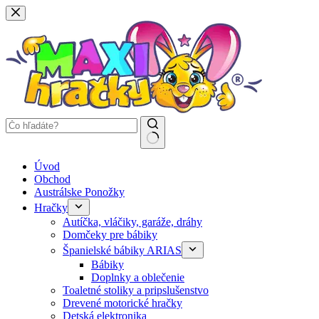
Späť
na
obsah
Žiadne
Úvod
výsledky
Obchod
Austrálske Ponožky
Hračky
Autíčka, vláčiky, garáže, dráhy
Domčeky pre bábiky
Španielské bábiky ARIAS
Bábiky
Doplnky a oblečenie
Toaletné stoliky a pripslušenstvo
Drevené motorické hračky
Detská elektronika