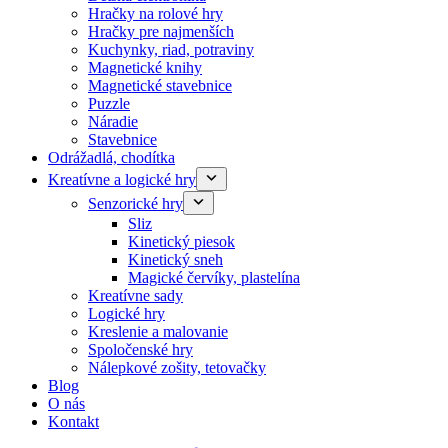
Hračky na rolové hry
Hračky pre najmenších
Kuchynky, riad, potraviny
Magnetické knihy
Magnetické stavebnice
Puzzle
Náradie
Stavebnice
Odrážadlá, chodítka
Kreatívne a logické hry
Senzorické hry
Sliz
Kinetický piesok
Kinetický sneh
Magické červíky, plastelína
Kreatívne sady
Logické hry
Kreslenie a malovanie
Spoločenské hry
Nálepkové zošity, tetovačky
Blog
O nás
Kontakt