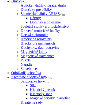
Hračky
Autíčka, vláčiky, garáže, dráhy
Domčeky pre bábiky
Španielské bábiky ARIAS
Bábiky
Doplnky a oblečenie
Toaletné stoliky a pripslušenstvo
Drevené motorické hračky
Detská elektronika
Hračky na rolové hry
Hračky pre najmenších
Kuchynky, riad, potraviny
Magnetické knihy
Magnetické stavebnice
Puzzle
Náradie
Stavebnice
Odrážadlá, chodítka
Kreatívne a logické hry
Senzorické hry
Sliz
Kinetický piesok
Kinetický sneh
Magické červíky, plastelína
Kreatívne sady