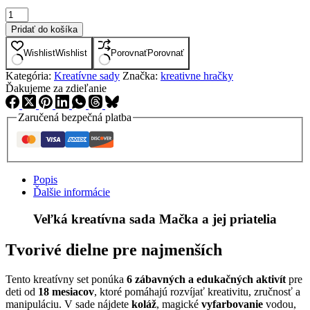
množstvo
Djeco
Pridať do košíka
Veľká
kreatívna
Wishlist
Wishlist
Porovnať
Porovnať
sada
Mačka
Kategória:
Kreatívne sady
Značka:
kreativne hračky
a
Ďakujeme za zdieľanie
jej
priatelia
Zaručená bezpečná platba
Popis
Ďalšie informácie
Veľká kreatívna sada Mačka a jej priatelia
Tvorivé dielne pre najmenších
Tento kreatívny set ponúka
6 zábavných a edukačných aktivít
pre
deti od
18 mesiacov
, ktoré pomáhajú rozvíjať kreativitu, zručnosť a
manipuláciu. V sade nájdete
koláž
, magické
vyfarbovanie
vodou,