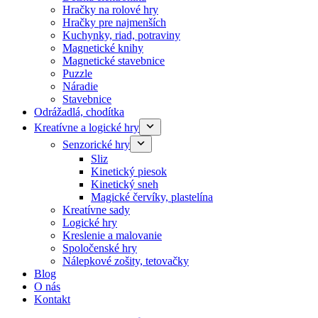
Hračky na rolové hry
Hračky pre najmenších
Kuchynky, riad, potraviny
Magnetické knihy
Magnetické stavebnice
Puzzle
Náradie
Stavebnice
Odrážadlá, chodítka
Kreatívne a logické hry
Senzorické hry
Sliz
Kinetický piesok
Kinetický sneh
Magické červíky, plastelína
Kreatívne sady
Logické hry
Kreslenie a malovanie
Spoločenské hry
Nálepkové zošity, tetovačky
Blog
O nás
Kontakt