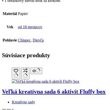
• 1 obrázkový návod krok za krokom.
Materiál
Papier
Vek
od 18 mesiacov
Pohlavie
Chlapec
,
Dievča
Súvisiace produkty
Veľká kreatívna sada 6 aktivít Fluffy box
Kreatívne sady