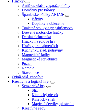
Hračky
Autíčka, vláčiky, garáže, dráhy
Domčeky pre bábiky
Španielské bábiky ARIAS
Bábiky
Doplnky a oblečenie
Toaletné stoliky a pripslušenstvo
Drevené motorické hračky
Detská elektronika
Hračky na rolové hry
Hračky pre najmenších
Kuchynky, riad, potraviny
Magnetické knihy
Magnetické stavebnice
Puzzle
Náradie
Stavebnice
Odrážadlá, chodítka
Kreatívne a logické hry
Senzorické hry
Sliz
Kinetický piesok
Kinetický sneh
Magické červíky, plastelína
Kreatívne sady