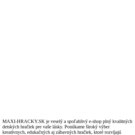
Nakúpte nad 100€ a dopravu budete mat úplne zdarma.
10/6 Podpora
Potrebujete podradiť? Sme tu pre vás vás denne 8:00 až 18:00.
Darčeky & Zľavy
Pre stálych zákazníkov máme pripravené darčeky a zľavy.
MAXI-HRACKY.SK je veselý a spoľahlivý e-shop plný kvalitných
detských hračiek pre vaše lásky. Ponúkame široký výber
kreatívnych, edukačných aj zábavných hračiek, ktoré rozvíjajú