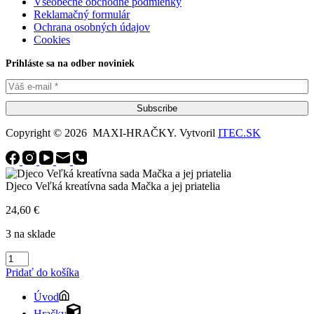
Všeobecné obchodné podmienky
Reklamačný formulár
Ochrana osobných údajov
Cookies
Prihláste sa na odber noviniek
Subscribe
Copyright © 2026 MAXI-HRAČKY. Vytvoril
ITEC.SK
Djeco Veľká kreatívna sada Mačka a jej priatelia
24,60
€
3 na sklade
množstvo
Djeco
Pridať do košíka
Veľká
kreatívna
Úvod
sada
Hračky