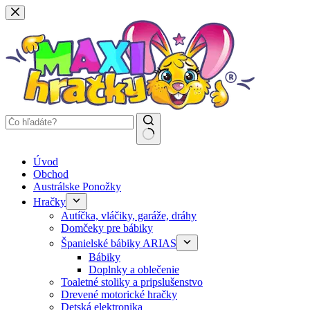
Späť
na
obsah
Žiadne
Úvod
výsledky
Obchod
Austrálske Ponožky
Hračky
Autíčka, vláčiky, garáže, dráhy
Domčeky pre bábiky
Španielské bábiky ARIAS
Bábiky
Doplnky a oblečenie
Toaletné stoliky a pripslušenstvo
Drevené motorické hračky
Detská elektronika