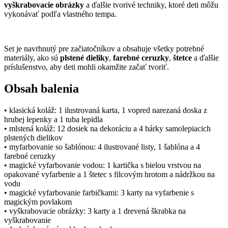
vyškrabovacie obrázky
a ďalšie tvorivé techniky, ktoré deti môžu
vykonávať podľa vlastného tempa.
Set je navrhnutý pre začiatočníkov a obsahuje všetky potrebné
materiály, ako sú
plstené dieliky
,
farebné ceruzky
,
štetce
a ďalšie
príslušenstvo, aby deti mohli okamžite začať tvoriť.
Obsah balenia
• klasická koláž: 1 ilustrovaná
karta, 1 vopred narezaná doska z
hrubej lepenky a 1 tuba lepidla
• mlstená koláž: 12 dosiek na dekoráciu a 4 hárky samolepiacich
plstených dielikov
• myfarbovanie so šablónou: 4 ilustrované listy, 1 šablóna a 4
farebné ceruzky
• magické vyfarbovanie vodou: 1 kartička s bielou vrstvou na
opakované vyfarbenie a 1 štetec s filcovým hrotom a nádržkou na
vodu
• magické vyfarbovanie farbičkami: 3 karty na vyfarbenie s
magickým povlakom
• vyškrabovacie obrázky: 3 karty a 1 drevená škrabka na
vyškrabovanie