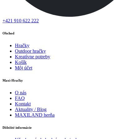
+421 910 622 222
Obchod
Hračky
Outdoor hračky
Kreatívne potreby
Košík
Môj účet
Maxi-Hračky
O nás
FAQ
Kontakt
Aktuality / Blog
MAXILAND herňa
Dôležité informácie