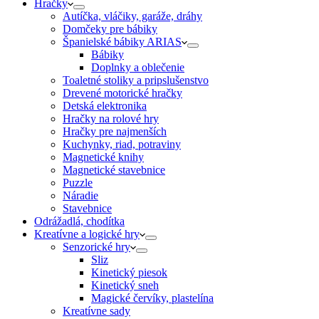
Hračky
Autíčka, vláčiky, garáže, dráhy
Domčeky pre bábiky
Španielské bábiky ARIAS
Bábiky
Doplnky a oblečenie
Toaletné stoliky a pripslušenstvo
Drevené motorické hračky
Detská elektronika
Hračky na rolové hry
Hračky pre najmenších
Kuchynky, riad, potraviny
Magnetické knihy
Magnetické stavebnice
Puzzle
Náradie
Stavebnice
Odrážadlá, chodítka
Kreatívne a logické hry
Senzorické hry
Sliz
Kinetický piesok
Kinetický sneh
Magické červíky, plastelína
Kreatívne sady