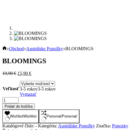
Úvod
Obchod
Austrálske Ponožky
BLOOMINGS
BLOOMINGS
Pôvodná
Aktuálna
19,90
€
15,90
€
cena
cena
bola:
je:
Veľkosť
19,90 €.
15,90 €.
3-5 rokov
3-5 rokov
Vymazať
množstvo
BLOOMINGS
Pridať do košíka
Wishlist
Wishlist
Porovnať
Porovnať
Katalógové číslo:
-
Kategória:
Austrálske Ponožky
Značka:
Ponozky