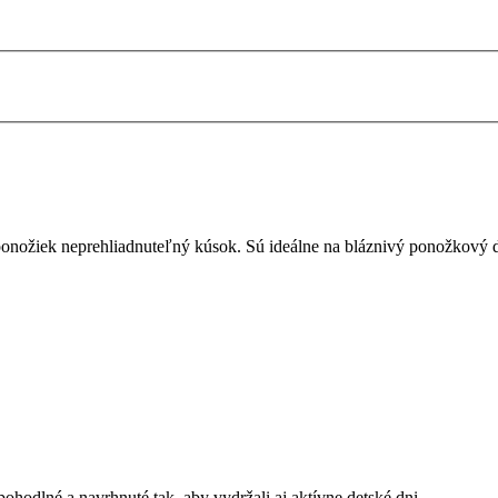
onožiek neprehliadnuteľný kúsok. Sú ideálne na bláznivý ponožkový de
hodlné a navrhnuté tak, aby vydržali aj aktívne detské dni.