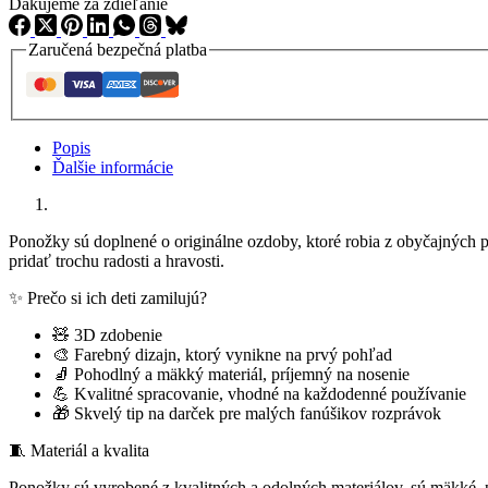
Ďakujeme za zdieľanie
Zaručená bezpečná platba
Popis
Ďalšie informácie
Ponožky sú doplnené o originálne ozdoby, ktoré robia z obyčajných p
pridať trochu radosti a hravosti.
✨ Prečo si ich deti zamilujú?
🧸 3D zdobenie
🎨 Farebný dizajn, ktorý vynikne na prvý pohľad
🧦 Pohodlný a mäkký materiál, príjemný na nosenie
💪 Kvalitné spracovanie, vhodné na každodenné používanie
🎁 Skvelý tip na darček pre malých fanúšikov rozprávok
🧵 Materiál a kvalita
Ponožky sú vyrobené z kvalitných a odolných materiálov, sú mäkké, po