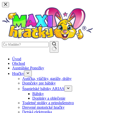
Späť
na
obsah
Žiadne
Úvod
výsledky
Obchod
Austrálske Ponožky
Hračky
Autíčka, vláčiky, garáže, dráhy
Domčeky pre bábiky
Španielské bábiky ARIAS
Bábiky
Doplnky a oblečenie
Toaletné stoliky a pripslušenstvo
Drevené motorické hračky
Detská elektronika