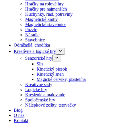
Hračky na rolové hry
Hračky pre najmenších
Kuchynky, riad, potraviny
Magnetické knihy
Magnetické stavebnice
Puzzle
Náradie
Stavebnice
Odrážadlá, chodítka
Kreatívne a logické hry
Senzorické hry
Sliz
Kinetický piesok
Kinetický sneh
Magické červíky, plastelína
Kreatívne sady
Logické hry
Kreslenie a malovanie
Spoločenské hry
Nálepkové zošity, tetovačky
Blog
O nás
Kontakt