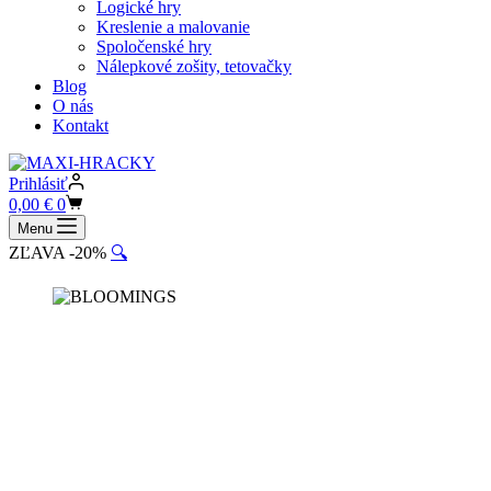
Logické hry
Kreslenie a malovanie
Spoločenské hry
Nálepkové zošity, tetovačky
Blog
O nás
Kontakt
Prihlásiť
Shopping
0,00
€
0
cart
Menu
ZĽAVA -20%
🔍