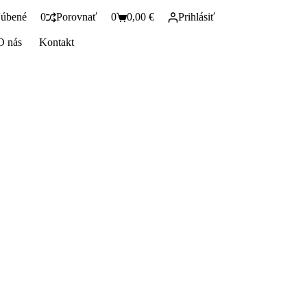
úbené
0
Porovnať
0
0,00
€
Prihlásiť
Shopping
cart
O nás
Kontakt