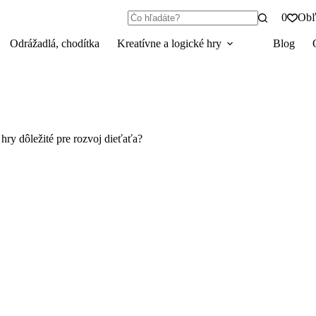
0
Obľ
Žiadne
výsledky
Odrážadlá, chodítka
Kreatívne a logické hry
Blog