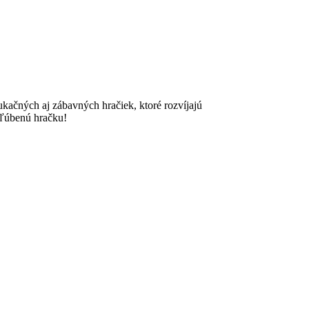
ačných aj zábavných hračiek, ktoré rozvíjajú
bľúbenú hračku!