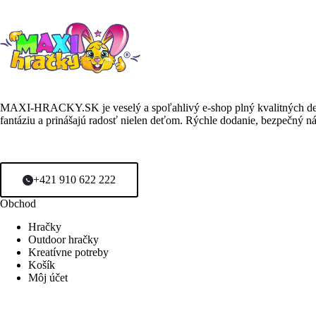
Pre stálych zákazníkov máme pripravené darčeky a zľavy.
MAXI-HRACKY.SK je veselý a spoľahlivý e-shop plný kvalitných detsk
fantáziu a prinášajú radosť nielen deťom. Rýchle dodanie, bezpečný ná
+421 910 622 222
Obchod
Hračky
Outdoor hračky
Kreatívne potreby
Košík
Môj účet