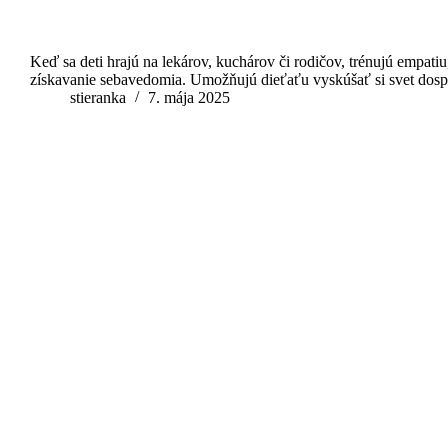
Keď sa deti hrajú na lekárov, kuchárov či rodičov, trénujú empatiu
získavanie sebavedomia. Umožňujú dieťaťu vyskúšať si svet d
stieranka
7. mája 2025
Bezpečné platby
Platby kartou v našom e-shope sú bezpečné a šifrované.
Doprava zdarma
Nakúpte nad 100€ a dopravu budete mat úplne zdarma.
10/6 Podpora
Potrebujete podradiť? Sme tu pre vás vás denne 8:00 až 18:00.
Darčeky & Zľavy