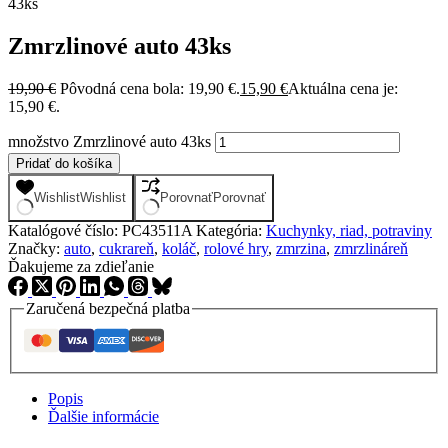
43ks
Zmrzlinové auto 43ks
19,90
€
Pôvodná cena bola: 19,90 €.
15,90
€
Aktuálna cena je:
15,90 €.
množstvo Zmrzlinové auto 43ks
Pridať do košíka
Wishlist
Wishlist
Porovnať
Porovnať
Katalógové číslo:
PC43511A
Kategória:
Kuchynky, riad, potraviny
Značky:
auto
,
cukrareň
,
koláč
,
rolové hry
,
zmrzina
,
zmrzlináreň
Ďakujeme za zdieľanie
Zaručená bezpečná platba
Popis
Ďalšie informácie