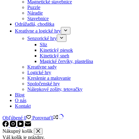
Magnetické stavebnice
Puzzle
Náradie
Stavebnice
Odrážadlá, chodítka
Kreatívne a logické hry
Senzorické hry
Sliz
Kinetický piesok
Kinetický sneh
Magické červíky, plastelína
Kreatívne sady
Logické hry
Kreslenie a malovanie
Spoločenské hry
Nálepkové zošity, tetovačky
Blog
O nás
Kontakt
Obľúbené
0
Porovnať
0
Nákupný košík
Váš košík je prázdny.