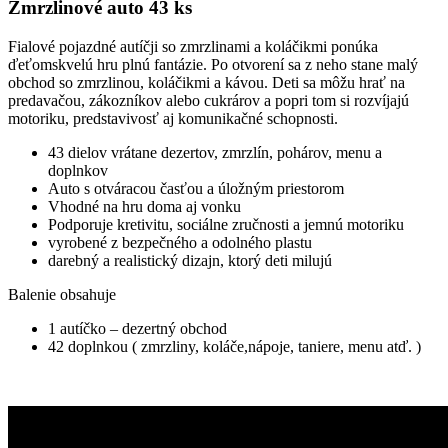
Zmrzlinové auto 43 ks
Fialové pojazdné autíčji so zmrzlinami a koláčikmi ponúka
ďeťomskvelú hru plnú fantázie. Po otvorení sa z neho stane malý
obchod so zmrzlinou, koláčikmi a kávou. Deti sa môžu hrať na
predavačou, zákozníkov alebo cukrárov a popri tom si rozvíjajú
motoriku, predstavivosť aj komunikačné schopnosti.
43 dielov vrátane dezertov, zmrzlín, pohárov, menu a
doplnkov
Auto s otváracou časťou a úložným priestorom
Vhodné na hru doma aj vonku
Podporuje kretivitu, sociálne zručnosti a jemnú motoriku
vyrobené z bezpečného a odolného plastu
darebný a realistický dizajn, ktorý deti milujú
Balenie obsahuje
1 autíčko – dezertný obchod
42 doplnkou ( zmrzliny, koláče,nápoje, taniere, menu atď. )