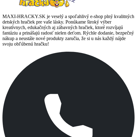
MAXI-HRACKY.SK je veselý a spoľahlivý e-shop plný kvalitných
detských hračiek pre vaše lásky. Ponúkame široký výber
kreatívnych, edukačných aj zábavných hračiek, ktoré rozvíjajú
fantáziu a prinášajú radosť nielen deťom. Rýchle dodanie, bezpečný
nákup a neustále nové produkty zaručia, že si u nás každý nájde
svoju obľúbenú hračku!