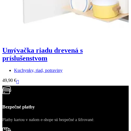
Umývačka riadu drevená s
príslušenstvom
Kuchynky, riad, potraviny
1
49,90
€
Bezpečné platby
Platby kartou v našom e-shope sú bezpečné a šifrované.