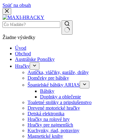
Späť na obsah
Žiadne výsledky
Úvod
Obchod
Austrálske Ponožky
Hračky
Autíčka, vláčiky, garáže, dráhy
Domčeky pre bábiky
Španielské bábiky ARIAS
Bábiky
Doplnky a oblečenie
Toaletné stoliky a pripslušenstvo
Drevené motorické hračky
Detská elektronika
Hračky na rolové hry
Hračky pre najmenších
Kuchynky, riad, potraviny
Magnetické knihy