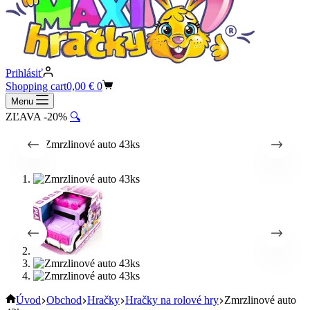
Prihlásiť
Shopping cart
0,00
€
0
Menu
ZĽAVA -20%
🔍
Úvod
Obchod
Hračky
Hračky na rolové hry
Zmrzlinové auto