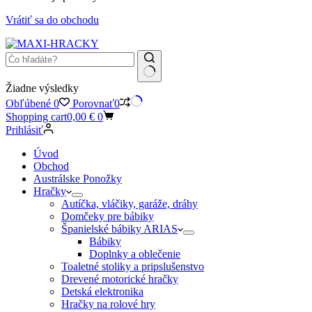
Vrátiť sa do obchodu
Žiadne výsledky
Obľúbené
0
Porovnať
0
Shopping cart
0,00
€
0
Prihlásiť
Úvod
Obchod
Austrálske Ponožky
Hračky
Autíčka, vláčiky, garáže, dráhy
Domčeky pre bábiky
Španielské bábiky ARIAS
Bábiky
Doplnky a oblečenie
Toaletné stoliky a pripslušenstvo
Drevené motorické hračky
Detská elektronika
Hračky na rolové hry