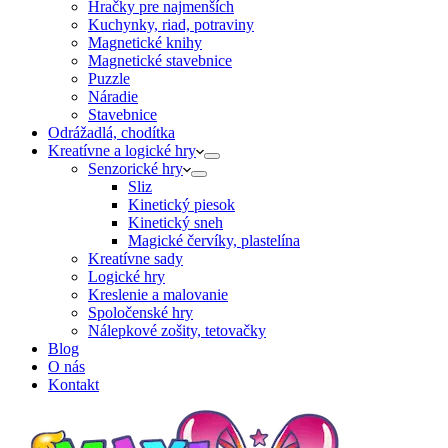
Hračky pre najmenších
Kuchynky, riad, potraviny
Magnetické knihy
Magnetické stavebnice
Puzzle
Náradie
Stavebnice
Odrážadlá, chodítka
Kreatívne a logické hry
Senzorické hry
Sliz
Kinetický piesok
Kinetický sneh
Magické červíky, plastelína
Kreatívne sady
Logické hry
Kreslenie a malovanie
Spoločenské hry
Nálepkové zošity, tetovačky
Blog
O nás
Kontakt