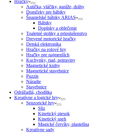
Hračky
Autíčka, vláčiky, garáže, dráhy
Domčeky pre bábiky
Španielské bábiky ARIAS
Bábiky
Doplnky a oblečenie
Toaletné stoliky a pripslušenstvo
Drevené motorické hračky
Detská elektronika
Hračky na rolové hry
Hračky pre najmenších
Kuchynky, riad, potraviny
Magnetické knihy
Magnetické stavebnice
Puzzle
Náradie
Stavebnice
Odrážadlá, chodítka
Kreatívne a logické hry
Senzorické hry
Sliz
Kinetický piesok
Kinetický sneh
Magické červíky, plastelína
Kreatívne sady