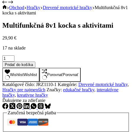
Úvod
Obchod
Hračky
Drevené motorické hračky
Multifunkčná 8v1
kocka s aktivitami
Multifunkčná 8v1 kocka s aktivitami
29,90
€
17 na sklade
množstvo
Multifunkčná
Pridať do košíka
8v1
kocka
Wishlist
Wishlist
Porovnať
Porovnať
s
aktivitami
Katalógové číslo:
JRZ1110-1
Kategórie:
Drevené motorické hračky
,
Hračky pre najmenších
Značky:
edukačné hračky
,
interaktívne
hračky
,
kreativne hračky
Ďakujeme za zdieľanie
Zaručená bezpečná platba