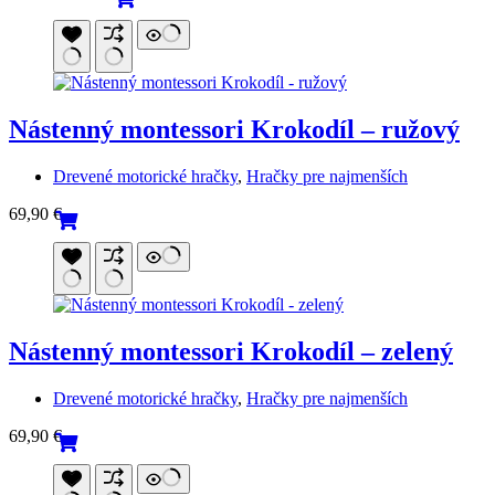
cena
cena
bola:
je:
54,90 €.
39,90 €.
Nástenný montessori Krokodíl – ružový
Drevené motorické hračky
,
Hračky pre najmenších
69,90
€
Nástenný montessori Krokodíl – zelený
Drevené motorické hračky
,
Hračky pre najmenších
69,90
€