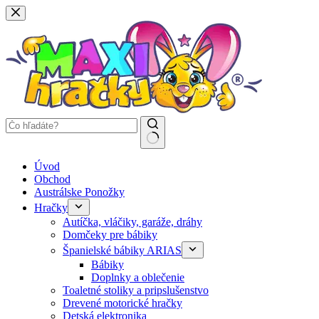
Späť
na
obsah
Žiadne
Úvod
výsledky
Obchod
Austrálske Ponožky
Hračky
Autíčka, vláčiky, garáže, dráhy
Domčeky pre bábiky
Španielské bábiky ARIAS
Bábiky
Doplnky a oblečenie
Toaletné stoliky a pripslušenstvo
Drevené motorické hračky
Detská elektronika