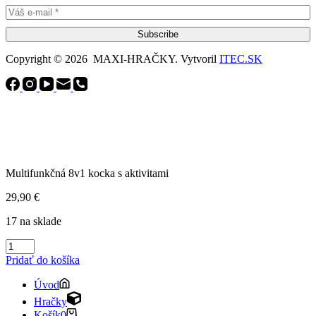
Subscribe
Copyright © 2026 MAXI-HRAČKY. Vytvoril
ITEC.SK
Multifunkčná 8v1 kocka s aktivitami
29,90
€
17 na sklade
množstvo
Multifunkčná
Pridať do košíka
8v1
kocka
Úvod
s
Hračky
aktivitami
Košík
0