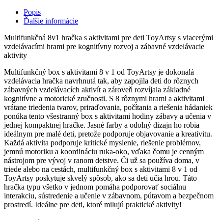
Popis
Ďalšie informácie
Multifunkčná 8v1 hračka s aktivitami pre deti ToyArtsy s viacerými
vzdelávacími hrami pre kognitívny rozvoj a zábavné vzdelávacie
aktivity
Multifunkčný box s aktivitami 8 v 1 od ToyArtsy je dokonalá
vzdelávacia hračka navrhnutá tak, aby zapojila deti do rôznych
zábavných vzdelávacích aktivít a zároveň rozvíjala základné
kognitívne a motorické zručnosti. S 8 rôznymi hrami a aktivitami
vrátane triedenia tvarov, priraďovania, počítania a riešenia hádaniek
ponúka tento všestranný box s aktivitami hodiny zábavy a učenia v
jednej kompaktnej hračke. Jasné farby a odolný dizajn ho robia
ideálnym pre malé deti, pretože podporuje objavovanie a kreativitu.
Každá aktivita podporuje kritické myslenie, riešenie problémov,
jemnú motoriku a koordináciu ruka-oko, vďaka čomu je cenným
nástrojom pre vývoj v ranom detstve. Či už sa používa doma, v
triede alebo na cestách, multifunkčný box s aktivitami 8 v 1 od
ToyArtsy poskytuje skvelý spôsob, ako sa deti učia hrou. Táto
hračka typu všetko v jednom pomáha podporovať sociálnu
interakciu, sústredenie a učenie v zábavnom, pútavom a bezpečnom
prostredí. Ideálne pre deti, ktoré milujú praktické aktivity!