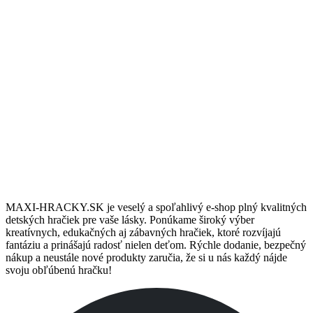
10/6 Podpora
Potrebujete podradiť? Sme tu pre vás vás denne 8:00 až 18:00.
Darčeky & Zľavy
Pre stálych zákazníkov máme pripravené darčeky a zľavy.
MAXI-HRACKY.SK je veselý a spoľahlivý e-shop plný kvalitných
detských hračiek pre vaše lásky. Ponúkame široký výber
kreatívnych, edukačných aj zábavných hračiek, ktoré rozvíjajú
fantáziu a prinášajú radosť nielen deťom. Rýchle dodanie, bezpečný
nákup a neustále nové produkty zaručia, že si u nás každý nájde
svoju obľúbenú hračku!