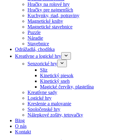
Hračky na rolové hry
Hračky pre najmenších
Kuchynky, riad, potraviny
Magnetické knihy
Magnetické stavebnice
Puzzle
Náradie
Stavebnice
Odrážadlá, chodítka
Kreatívne a logické hry
Senzorické hry
Sliz
Kinetický piesok
Kinetický sneh
Magické červíky, plastelína
Kreatívne sady
Logické hry
Kreslenie a malovanie
Spoločenské hry
Nálepkové zošity, tetovačky
Blog
O nás
Kontakt