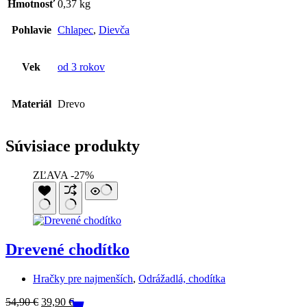
Hmotnosť
0,37 kg
Pohlavie
Chlapec
,
Dievča
Vek
od 3 rokov
Materiál
Drevo
Súvisiace produkty
ZĽAVA -27%
Drevené chodítko
Hračky pre najmenších
,
Odrážadlá, chodítka
Pôvodná
Aktuálna
54,90
€
39,90
€