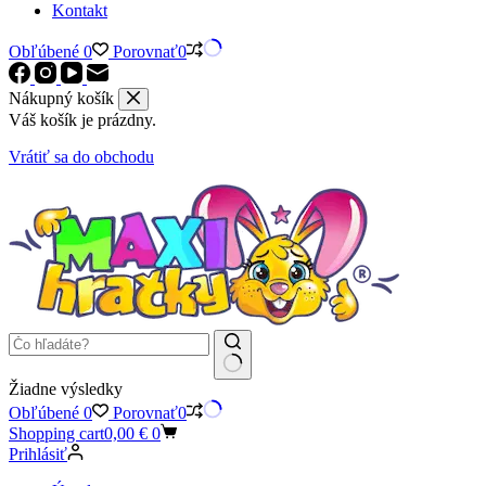
Kontakt
Obľúbené
0
Porovnať
0
Nákupný košík
Váš košík je prázdny.
Vrátiť sa do obchodu
Žiadne výsledky
Obľúbené
0
Porovnať
0
Shopping cart
0,00
€
0
Prihlásiť