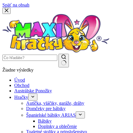
Späť na obsah
Žiadne výsledky
Úvod
Obchod
Austrálske Ponožky
Hračky
Autíčka, vláčiky, garáže, dráhy
Domčeky pre bábiky
Španielské bábiky ARIAS
Bábiky
Doplnky a oblečenie
Toaletné stoliky a pripslušenstvo