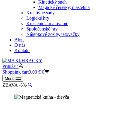
Kinetický sneh
Magické červíky, plastelína
Kreatívne sady
Logické hry
Kreslenie a malovanie
Spoločenské hry
Nálepkové zošity, tetovačky
Blog
O nás
Kontakt
Prihlásiť
Shopping cart
0,00
€
0
Menu
ZĽAVA -6%
🔍