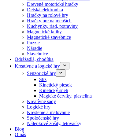
Drevené motorické hračky
Detská elektronika
Hračky na rolové hry
Hračky pre najmenších
Kuchynky, riad, potraviny
Magnetické knihy
Magnetické stavebnice
Puzzle
Náradie
Stavebnice
Odrážadlá, chodítka
Kreatívne a logické hry
Senzorické hry
Sliz
Kinetický piesok
Kinetický sneh
Magické červíky, plastelína
Kreatívne sady
Logické hry
Kreslenie a malovanie
Spoločenské hry
Nálepkové zošity, tetovačky
Blog
O nás