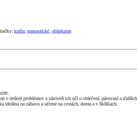
načky:
kniha
,
magnetické
,
obliekanie
zzle.
sti v riešení problémov a zároveň ich učí o oblečení, párovaní a ďalšíc
a ideálna na zábavu a učenie na cestách, doma a v škôlkach.