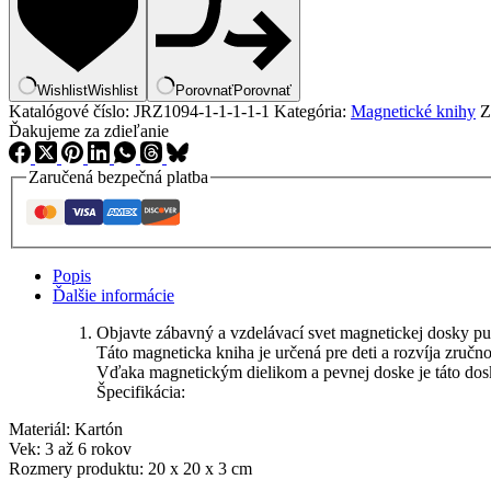
Wishlist
Wishlist
Porovnať
Porovnať
Katalógové číslo:
JRZ1094-1-1-1-1-1
Kategória:
Magnetické knihy
Z
Ďakujeme za zdieľanie
Zaručená bezpečná platba
Popis
Ďalšie informácie
Objavte zábavný a vzdelávací svet magnetickej dosky pu
Táto magneticka kniha je určená pre deti a rozvíja zručno
Vďaka magnetickým dielikom a pevnej doske je táto dosk
Špecifikácia:
Materiál: Kartón
Vek: 3 až 6 rokov
Rozmery produktu: 20 x 20 x 3 cm