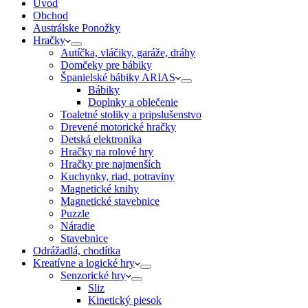
Úvod
Obchod
Austrálske Ponožky
Hračky
Autíčka, vláčiky, garáže, dráhy
Domčeky pre bábiky
Španielské bábiky ARIAS
Bábiky
Doplnky a oblečenie
Toaletné stoliky a pripslušenstvo
Drevené motorické hračky
Detská elektronika
Hračky na rolové hry
Hračky pre najmenších
Kuchynky, riad, potraviny
Magnetické knihy
Magnetické stavebnice
Puzzle
Náradie
Stavebnice
Odrážadlá, chodítka
Kreatívne a logické hry
Senzorické hry
Sliz
Kinetický piesok