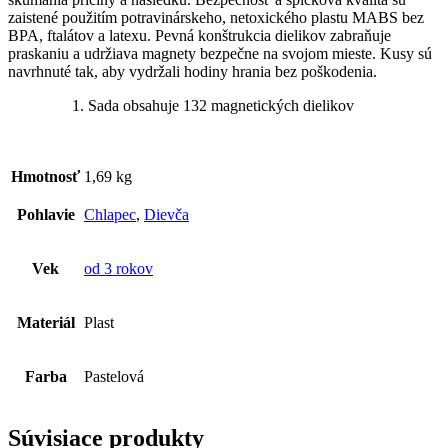
zaistené použitím potravinárskeho, netoxického plastu MABS bez
BPA, ftalátov a latexu. Pevná konštrukcia dielikov zabraňuje
praskaniu a udržiava magnety bezpečne na svojom mieste. Kusy sú
navrhnuté tak, aby vydržali hodiny hrania bez poškodenia.
Sada obsahuje 132 magnetických dielikov
Hmotnosť
1,69 kg
Pohlavie
Chlapec
,
Dievča
Vek
od 3 rokov
Materiál
Plast
Farba
Pastelová
Súvisiace produkty