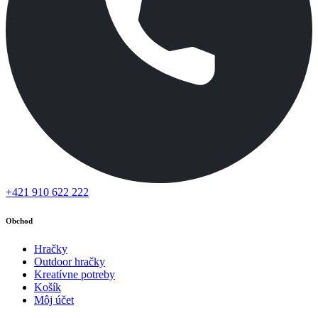
+421 910 622 222
Obchod
Hračky
Outdoor hračky
Kreatívne potreby
Košík
Môj účet