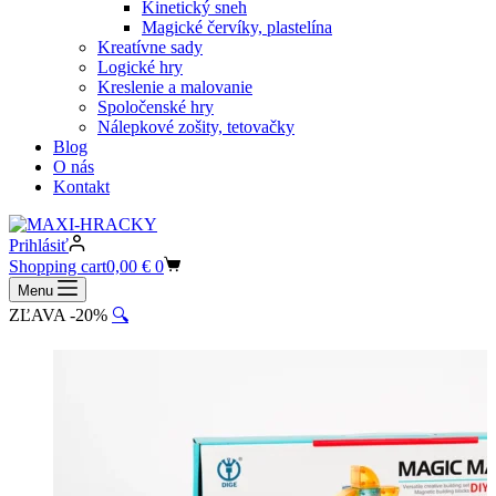
Kinetický sneh
Magické červíky, plastelína
Kreatívne sady
Logické hry
Kreslenie a malovanie
Spoločenské hry
Nálepkové zošity, tetovačky
Blog
O nás
Kontakt
Prihlásiť
Shopping cart
0,00
€
0
Menu
ZĽAVA -20%
🔍