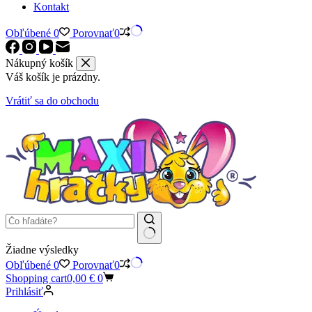
Kontakt
Obľúbené
0
Porovnať
0
Nákupný košík
Váš košík je prázdny.
Vrátiť sa do obchodu
Žiadne výsledky
Obľúbené
0
Porovnať
0
Shopping cart
0,00
€
0
Prihlásiť