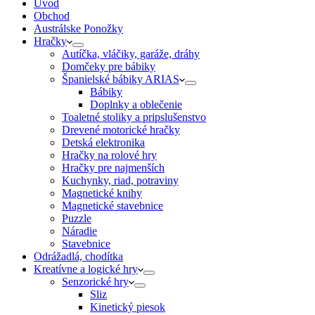
Úvod
Obchod
Austrálske Ponožky
Hračky
Autíčka, vláčiky, garáže, dráhy
Domčeky pre bábiky
Španielské bábiky ARIAS
Bábiky
Doplnky a oblečenie
Toaletné stoliky a pripslušenstvo
Drevené motorické hračky
Detská elektronika
Hračky na rolové hry
Hračky pre najmenších
Kuchynky, riad, potraviny
Magnetické knihy
Magnetické stavebnice
Puzzle
Náradie
Stavebnice
Odrážadlá, chodítka
Kreatívne a logické hry
Senzorické hry
Sliz
Kinetický piesok