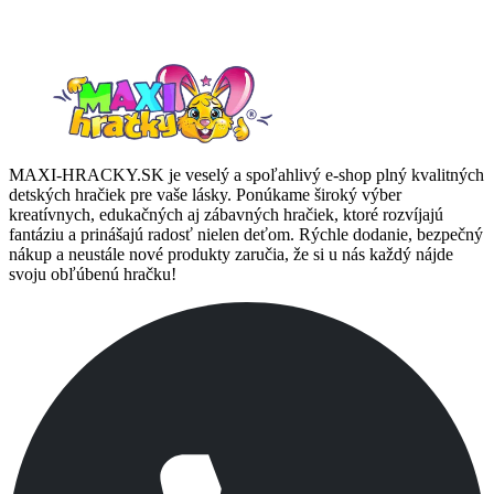
Pre stálych zákazníkov máme pripravené darčeky a zľavy.
MAXI-HRACKY.SK je veselý a spoľahlivý e-shop plný kvalitných
detských hračiek pre vaše lásky. Ponúkame široký výber
kreatívnych, edukačných aj zábavných hračiek, ktoré rozvíjajú
fantáziu a prinášajú radosť nielen deťom. Rýchle dodanie, bezpečný
nákup a neustále nové produkty zaručia, že si u nás každý nájde
svoju obľúbenú hračku!