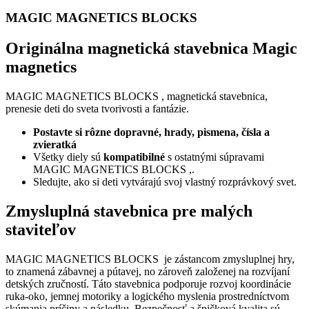
MAGIC MAGNETICS BLOCKS
Originálna magnetická stavebnica Magic
magnetics
MAGIC MAGNETICS BLOCKS , magnetická stavebnica,
prenesie deti do sveta tvorivosti a fantázie.
Postavte si rôzne dopravné, hrady, pismena, čísla a
zvieratká
Všetky diely sú
kompatibilné
s ostatnými súpravami
MAGIC MAGNETICS BLOCKS ,.
Sledujte, ako si deti vytvárajú svoj vlastný rozprávkový svet.
Zmysluplná stavebnica pre malých
staviteľov
MAGIC MAGNETICS BLOCKS je zástancom zmysluplnej hry,
to znamená zábavnej a pútavej, no zároveň založenej na rozvíjaní
detských zručností. Táto stavebnica podporuje rozvoj koordinácie
ruka-oko, jemnej motoriky a logického myslenia prostredníctvom
skúmania príčiny a následku. Bezpečnosť a špičková kvalita sú