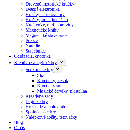
Drevené motorické hračky
Detská elektronika
Hračky na rolové hry
Hračky pre najmenších
Kuchynky, riad, potraviny
Magnetické knihy
Magnetické stavebnice
Puzzle
Náradie
Stavebnice
Odrážadlá, chodítka
Kreatívne a logické hry
Senzorické hry
Sliz
Kinetický piesok
Kinetický sneh
Magické červíky, plastelína
Kreatívne sady
Logické hry
Kreslenie a malovanie
Spoločenské hry
Nálepkové zošity, tetovačky
Blog
O nás