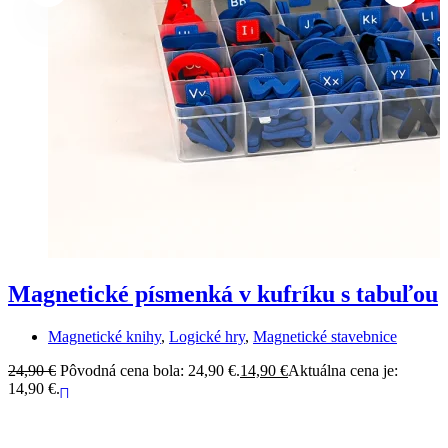
Magnetické písmenká v kufríku s tabuľou
Magnetické knihy
,
Logické hry
,
Magnetické stavebnice
24,90
€
Pôvodná cena bola: 24,90 €.
14,90
€
Aktuálna cena je:
5
14,90 €.