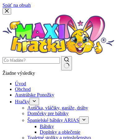
Späť na obsah
Žiadne výsledky
Úvod
Obchod
Austrálske Ponožky
Hračky
Autíčka, vláčiky, garáže, dráhy
Domčeky pre bábiky
Španielské bábiky ARIAS
Bábiky
Doplnky a oblečenie
Toaletné stoliky a pripslušenstvo