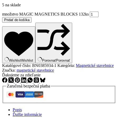
5 na sklade
množstvo MAGIC MAGNETICS BLOCKS 132ks
Pridať do košíka
Wishlist
Wishlist
Porovnať
Porovnať
Katalógové číslo:
BN0385934-1
Kategória:
Magnetické stavebnice
Značka:
magnetické stavebnice
Ďakujeme za zdieľanie
Zaručená bezpečná platba
Popis
Ďalšie informácie