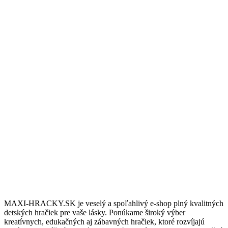
Doprava zdarma
Nakúpte nad 100€ a dopravu budete mat úplne zdarma.
10/6 Podpora
Potrebujete podradiť? Sme tu pre vás vás denne 8:00 až 18:00.
Darčeky & Zľavy
Pre stálych zákazníkov máme pripravené darčeky a zľavy.
MAXI-HRACKY.SK je veselý a spoľahlivý e-shop plný kvalitných
detských hračiek pre vaše lásky. Ponúkame široký výber
kreatívnych, edukačných aj zábavných hračiek, ktoré rozvíjajú