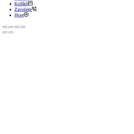
Košík
0
Zavolajte
Hore