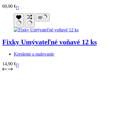
69,90
€
Fixky Umývateľné voňavé 12 ks
Kreslenie a malovanie
14,90
€
Bezpečné platby
Platby kartou v našom e-shope sú bezpečné a šifrované.