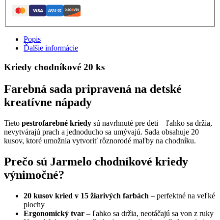
Popis
Ďalšie informácie
Kriedy chodníkové 20 ks
Farebná sada pripravená na detské
kreatívne nápady
Tieto
pestrofarebné kriedy
sú navrhnuté pre deti – ľahko sa držia,
nevytvárajú prach a jednoducho sa umývajú. Sada obsahuje 20
kusov, ktoré umožnia vytvoriť rôznorodé maľby na chodníku.
Prečo sú Jarmelo chodníkové kriedy
výnimočné?
20 kusov kried v 15 žiarivých farbách
– perfektné na veľké
plochy
Ergonomický tvar
– ľahko sa držia, neotáčajú sa von z ruky