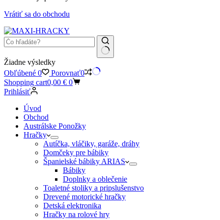
Vrátiť sa do obchodu
Žiadne výsledky
Obľúbené
0
Porovnať
0
Shopping cart
0,00
€
0
Prihlásiť
Úvod
Obchod
Austrálske Ponožky
Hračky
Autíčka, vláčiky, garáže, dráhy
Domčeky pre bábiky
Španielské bábiky ARIAS
Bábiky
Doplnky a oblečenie
Toaletné stoliky a pripslušenstvo
Drevené motorické hračky
Detská elektronika
Hračky na rolové hry