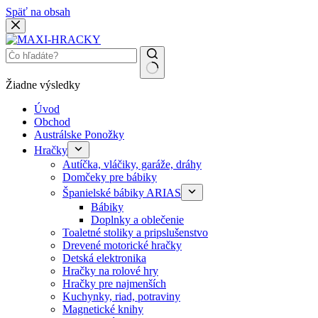
Späť na obsah
Žiadne výsledky
Úvod
Obchod
Austrálske Ponožky
Hračky
Autíčka, vláčiky, garáže, dráhy
Domčeky pre bábiky
Španielské bábiky ARIAS
Bábiky
Doplnky a oblečenie
Toaletné stoliky a pripslušenstvo
Drevené motorické hračky
Detská elektronika
Hračky na rolové hry
Hračky pre najmenších
Kuchynky, riad, potraviny
Magnetické knihy