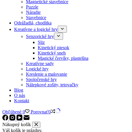
Magnetické stavebnice
Puzzle
Náradie
Stavebnice
Odrážadlá, chodítka
Kreatívne a logické hry
Senzorické hry
Sliz
Kinetický piesok
Kinetický sneh
Magické červíky, plastelína
Kreatívne sady
Logické hry
Kreslenie a malovanie
Spoločenské hry
Nálepkové zošity, tetovačky
Blog
O nás
Kontakt
Obľúbené
0
Porovnať
0
Nákupný košík
Váš košík je prázdny.