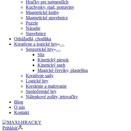
Hračky pre najmenších
Kuchynky, riad, potraviny
Magnetické knihy
Magnetické stavebnice
Puzzle
Náradie
Stavebnice
Odrážadlá, chodítka
Kreatívne a logické hry
Senzorické hry
Sliz
Kinetický piesok
Kinetický sneh
Magické červíky, plastelína
Kreatívne sady
Logické hry
Kreslenie a malovanie
Spoločenské hry
Nálepkové zošity, tetovačky
Blog
O nás
Kontakt
Prihlásiť