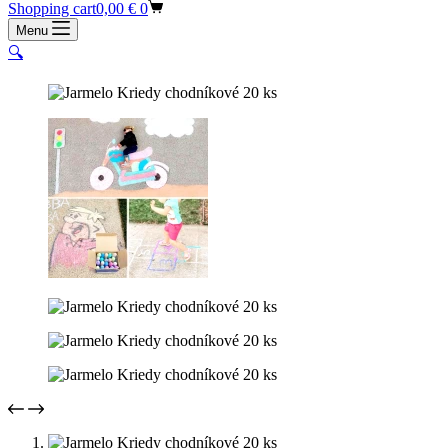
Shopping cart
0,00
€
0
Menu
🔍