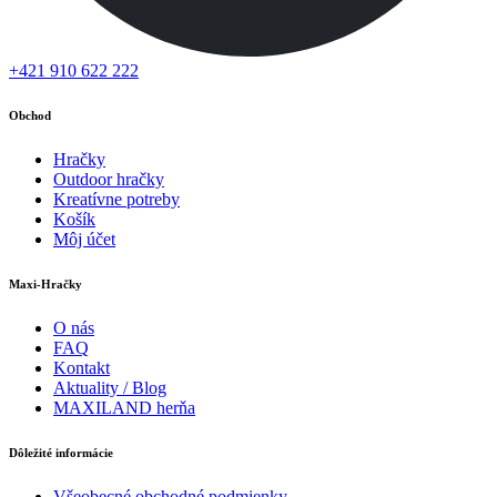
+421 910 622 222
Obchod
Hračky
Outdoor hračky
Kreatívne potreby
Košík
Môj účet
Maxi-Hračky
O nás
FAQ
Kontakt
Aktuality / Blog
MAXILAND herňa
Dôležité informácie
Všeobecné obchodné podmienky