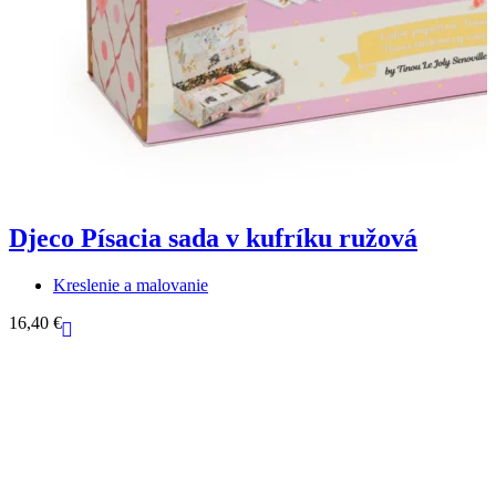
Djeco Písacia sada v kufríku ružová
Kreslenie a malovanie
16,40
€
6
Bezpečné platby