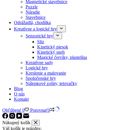
Magnetické stavebnice
Puzzle
Náradie
Stavebnice
Odrážadlá, chodítka
Kreatívne a logické hry
Senzorické hry
Sliz
Kinetický piesok
Kinetický sneh
Magické červíky, plastelína
Kreatívne sady
Logické hry
Kreslenie a malovanie
Spoločenské hry
Nálepkové zošity, tetovačky
Blog
O nás
Kontakt
Obľúbené
0
Porovnať
0
Nákupný košík
Váš košík je prázdny.