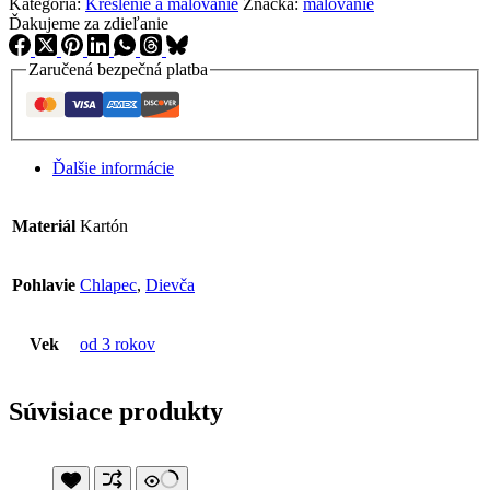
Kategória:
Kreslenie a malovanie
Značka:
malovanie
Ďakujeme za zdieľanie
Zaručená bezpečná platba
Ďalšie informácie
Materiál
Kartón
Pohlavie
Chlapec
,
Dievča
Vek
od 3 rokov
Súvisiace produkty