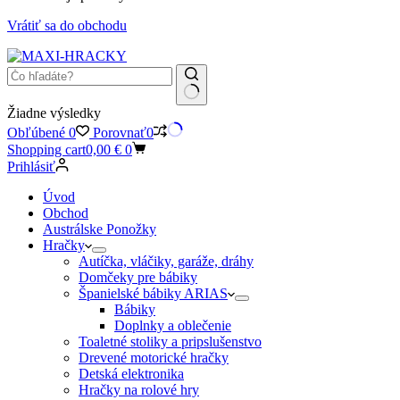
Vrátiť sa do obchodu
Žiadne výsledky
Obľúbené
0
Porovnať
0
Shopping cart
0,00
€
0
Prihlásiť
Úvod
Obchod
Austrálske Ponožky
Hračky
Autíčka, vláčiky, garáže, dráhy
Domčeky pre bábiky
Španielské bábiky ARIAS
Bábiky
Doplnky a oblečenie
Toaletné stoliky a pripslušenstvo
Drevené motorické hračky
Detská elektronika
Hračky na rolové hry