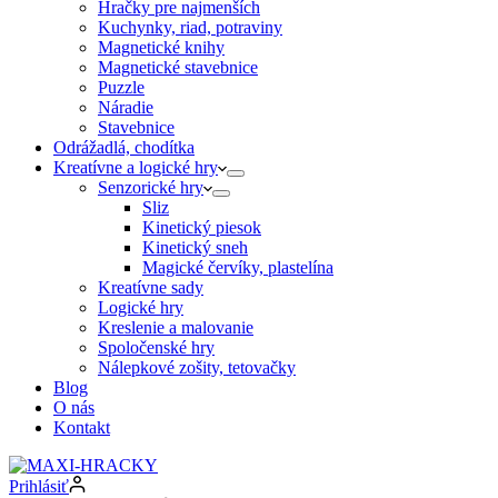
Hračky pre najmenších
Kuchynky, riad, potraviny
Magnetické knihy
Magnetické stavebnice
Puzzle
Náradie
Stavebnice
Odrážadlá, chodítka
Kreatívne a logické hry
Senzorické hry
Sliz
Kinetický piesok
Kinetický sneh
Magické červíky, plastelína
Kreatívne sady
Logické hry
Kreslenie a malovanie
Spoločenské hry
Nálepkové zošity, tetovačky
Blog
O nás
Kontakt
Prihlásiť