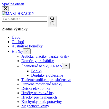
Späť na obsah
Žiadne výsledky
Úvod
Obchod
Austrálske Ponožky
Hračky
Autíčka, vláčiky, garáže, dráhy
Domčeky pre bábiky
Španielské bábiky ARIAS
Bábiky
Doplnky a oblečenie
Toaletné stoliky a pripslušenstvo
Drevené motorické hračky
Detská elektronika
Hračky na rolové hry
Hračky pre najmenších
Kuchynky, riad, potraviny
Magnetické knihy