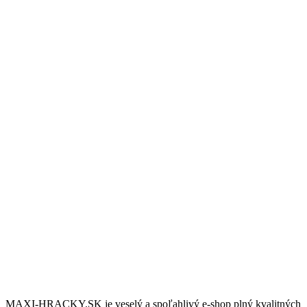
Doprava zdarma
Nakúpte nad 100€ a dopravu budete mat úplne zdarma.
10/6 Podpora
Potrebujete podradiť? Sme tu pre vás vás denne 8:00 až 18:00.
Darčeky & Zľavy
Pre stálych zákazníkov máme pripravené darčeky a zľavy.
MAXI-HRACKY.SK je veselý a spoľahlivý e-shop plný kvalitných