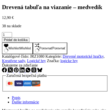
Drevená tabuľa na viazanie – medvedík
12,90
€
38 na sklade
množstvo
Drevená
Pridať do košíka
tabuľa
na
Wishlist
Wishlist
Porovnať
Porovnať
viazanie
-
Katalógové číslo:
JRZ1080
Kategórie:
Drevené motorické hračky
,
medvedík
Kreatívne sady
,
Logické hry
Značka:
logicke hry
Ďakujeme za zdieľanie
Zaručená bezpečná platba
Popis
Ďalšie informácie