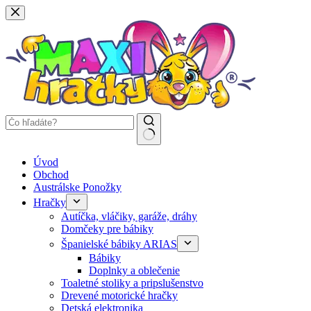
Späť
na
obsah
Žiadne
Úvod
výsledky
Obchod
Austrálske Ponožky
Hračky
Autíčka, vláčiky, garáže, dráhy
Domčeky pre bábiky
Španielské bábiky ARIAS
Bábiky
Doplnky a oblečenie
Toaletné stoliky a pripslušenstvo
Drevené motorické hračky
Detská elektronika