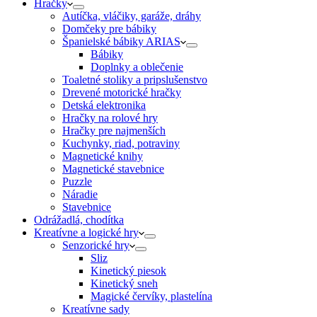
Hračky
Autíčka, vláčiky, garáže, dráhy
Domčeky pre bábiky
Španielské bábiky ARIAS
Bábiky
Doplnky a oblečenie
Toaletné stoliky a pripslušenstvo
Drevené motorické hračky
Detská elektronika
Hračky na rolové hry
Hračky pre najmenších
Kuchynky, riad, potraviny
Magnetické knihy
Magnetické stavebnice
Puzzle
Náradie
Stavebnice
Odrážadlá, chodítka
Kreatívne a logické hry
Senzorické hry
Sliz
Kinetický piesok
Kinetický sneh
Magické červíky, plastelína
Kreatívne sady