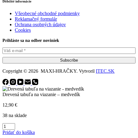
Dôležité informácie
Všeobecné obchodné podmienky
Reklamačný formulár
Ochrana osobných údajov
Cookies
Prihláste sa na odber noviniek
Subscribe
Copyright © 2026 MAXI-HRAČKY. Vytvoril
ITEC.SK
Drevená tabuľa na viazanie – medvedík
12,90
€
38 na sklade
množstvo
Drevená
Pridať do košíka
tabuľa