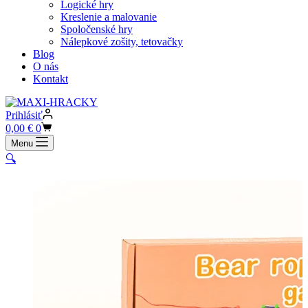
Logické hry
Kreslenie a malovanie
Spoločenské hry
Nálepkové zošity, tetovačky
Blog
O nás
Kontakt
Prihlásiť
Shopping
0,00
€
0
cart
Menu
🔍