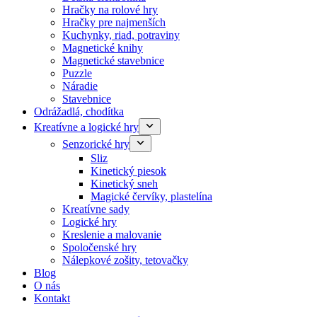
Hračky na rolové hry
Hračky pre najmenších
Kuchynky, riad, potraviny
Magnetické knihy
Magnetické stavebnice
Puzzle
Náradie
Stavebnice
Odrážadlá, chodítka
Kreatívne a logické hry
Senzorické hry
Sliz
Kinetický piesok
Kinetický sneh
Magické červíky, plastelína
Kreatívne sady
Logické hry
Kreslenie a malovanie
Spoločenské hry
Nálepkové zošity, tetovačky
Blog
O nás
Kontakt