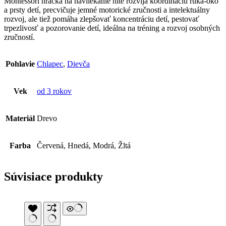
Montessori hračka na navliekanie nite rozvíja koordináciu ruka-oko
a prsty detí, precvičuje jemné motorické zručnosti a intelektuálny
rozvoj, ale tiež pomáha zlepšovať koncentráciu detí, pestovať
trpezlivosť a pozorovanie detí, ideálna na tréning a rozvoj osobných
zručností.
Pohlavie
Chlapec
,
Dievča
Vek
od 3 rokov
Materiál
Drevo
Farba
Červená, Hnedá, Modrá, Žltá
Súvisiace produkty