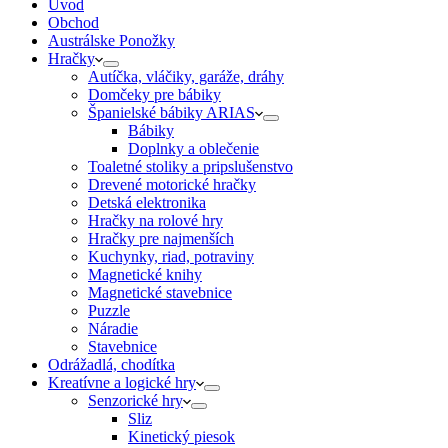
Úvod
Obchod
Austrálske Ponožky
Hračky
Autíčka, vláčiky, garáže, dráhy
Domčeky pre bábiky
Španielské bábiky ARIAS
Bábiky
Doplnky a oblečenie
Toaletné stoliky a pripslušenstvo
Drevené motorické hračky
Detská elektronika
Hračky na rolové hry
Hračky pre najmenších
Kuchynky, riad, potraviny
Magnetické knihy
Magnetické stavebnice
Puzzle
Náradie
Stavebnice
Odrážadlá, chodítka
Kreatívne a logické hry
Senzorické hry
Sliz
Kinetický piesok