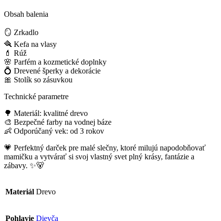
Obsah balenia
🪞 Zrkadlo
🪮 Kefa na vlasy
💄 Rúž
🌸 Parfém a kozmetické doplnky
💍 Drevené šperky a dekorácie
🎀 Stolík so zásuvkou
Technické parametre
🌳 Materiál: kvalitné drevo
🎨 Bezpečné farby na vodnej báze
👶 Odporúčaný vek: od 3 rokov
💗 Perfektný darček pre malé slečny, ktoré milujú napodobňovať
mamičku a vytvárať si svoj vlastný svet plný krásy, fantázie a
zábavy. ✨🐻
Materiál
Drevo
Pohlavie
Dievča