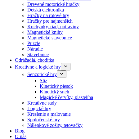
Drevené motorické hračky
Detská elektronika
Hračky na rolové hry
Hračky pre najmenších
Kuchynky, riad, potraviny
Magnetické knihy
Magnetické stavebnice
Puzzle
Náradie
Stavebnice
Odrážadlá, chodítka
Kreatívne a logické hry
Senzorické hry
Sliz
Kinetický piesok
Kinetický sneh
Magické červíky, plastelína
Kreatívne sady
Logické hry
Kreslenie a malovanie
Spoločenské hry
Nálepkové zošity, tetovačky
Blog
O nás