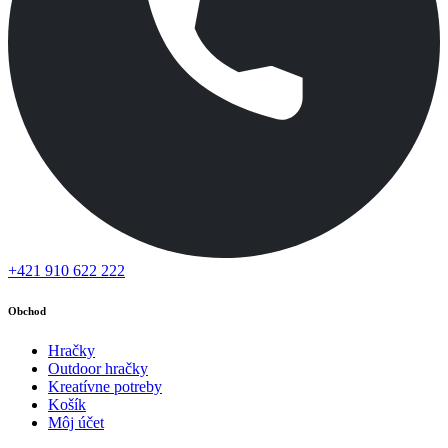
+421 910 622 222
Obchod
Hračky
Outdoor hračky
Kreatívne potreby
Košík
Môj účet