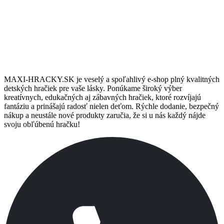
Darčeky & Zľavy
Pre stálych zákazníkov máme pripravené darčeky a zľavy.
MAXI-HRACKY.SK je veselý a spoľahlivý e-shop plný kvalitných
detských hračiek pre vaše lásky. Ponúkame široký výber
kreatívnych, edukačných aj zábavných hračiek, ktoré rozvíjajú
fantáziu a prinášajú radosť nielen deťom. Rýchle dodanie, bezpečný
nákup a neustále nové produkty zaručia, že si u nás každý nájde
svoju obľúbenú hračku!