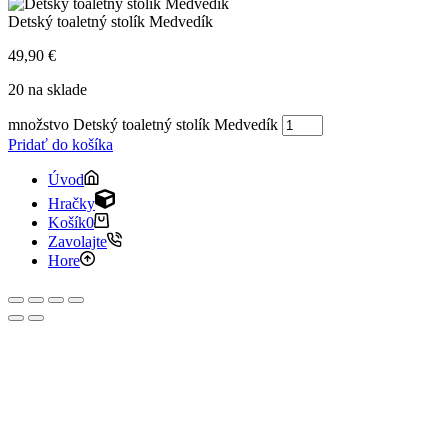
Detský toaletný stolík Medvedík
49,90
€
20 na sklade
množstvo Detský toaletný stolík Medvedík
Pridať do košíka
Úvod
Hračky
Košík
0
Zavolajte
Hore