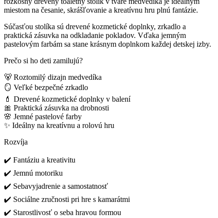
rozkošný drevený toaletný stolík v tvare medvedíka je ideálnym
miestom na česanie, skrášľovanie a kreatívnu hru plnú fantázie.
Súčasťou stolíka sú drevené kozmetické doplnky, zrkadlo a
praktická zásuvka na odkladanie pokladov. Vďaka jemným
pastelovým farbám sa stane krásnym doplnkom každej detskej izby.
Prečo si ho deti zamilujú?
🐻 Roztomilý dizajn medvedíka
🪞 Veľké bezpečné zrkadlo
💄 Drevené kozmetické doplnky v balení
🎀 Praktická zásuvka na drobnosti
🌸 Jemné pastelové farby
✨ Ideálny na kreatívnu a rolovú hru
Rozvíja
✔️ Fantáziu a kreativitu
✔️ Jemnú motoriku
✔️ Sebavyjadrenie a samostatnosť
✔️ Sociálne zručnosti pri hre s kamarátmi
✔️ Starostlivosť o seba hravou formou