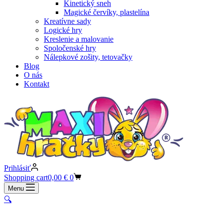
Kinetický sneh
Magické červíky, plastelína
Kreatívne sady
Logické hry
Kreslenie a malovanie
Spoločenské hry
Nálepkové zošity, tetovačky
Blog
O nás
Kontakt
Prihlásiť
Shopping cart
0,00
€
0
Menu
🔍