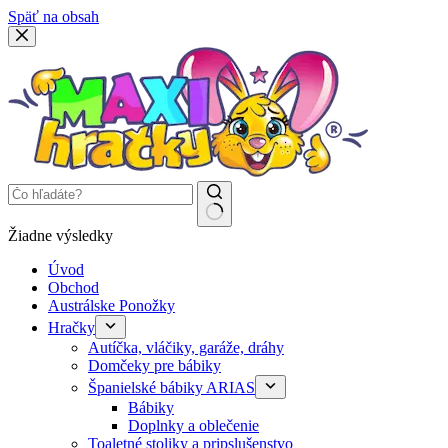
Späť na obsah
Žiadne výsledky
Úvod
Obchod
Austrálske Ponožky
Hračky
Autíčka, vláčiky, garáže, dráhy
Domčeky pre bábiky
Španielské bábiky ARIAS
Bábiky
Doplnky a oblečenie
Toaletné stoliky a pripslušenstvo