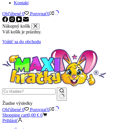
Kontakt
Obľúbené
0
Porovnať
0
Nákupný košík
Váš košík je prázdny.
Vrátiť sa do obchodu
Žiadne výsledky
Obľúbené
0
Porovnať
0
Shopping cart
0,00
€
0
Prihlásiť