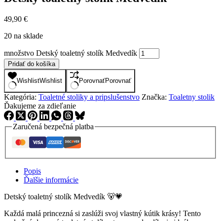
49,90
€
20 na sklade
množstvo Detský toaletný stolík Medvedík
Pridať do košíka
Wishlist
Wishlist
Porovnať
Porovnať
Kategória:
Toaletné stoliky a pripslušenstvo
Značka:
Toaletny stolik
Ďakujeme za zdieľanie
Zaručená bezpečná platba
Popis
Ďalšie informácie
Detský toaletný stolík Medvedík 🐻💗
Každá malá princezná si zaslúži svoj vlastný kútik krásy! Tento